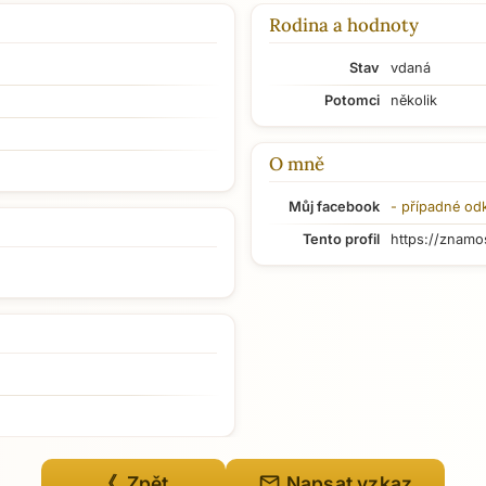
Rodina a hodnoty
Stav
vdaná
Potomci
několik
O mně
Můj facebook
- případné od
Tento profil
https://znamo
mail
《 Zpět
Napsat vzkaz