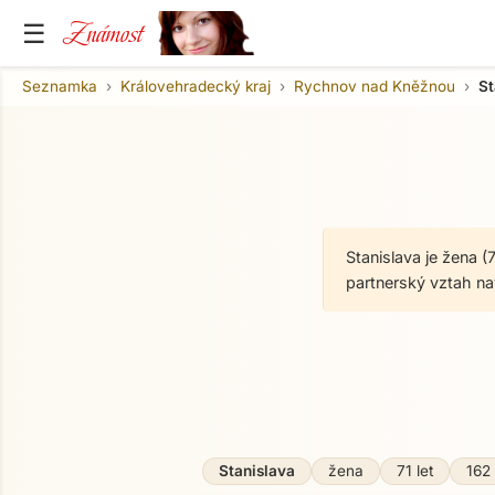
Známost
☰
Seznamka
Královehradecký kraj
Rychnov nad Kněžnou
St
Stanislava je žena 
partnerský vztah n
O mně
Stanislava
žena
71 let
162