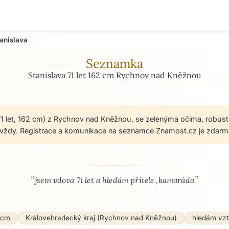
anislava
Seznamka
Stanislava 71 let 162 cm Rychnov nad Kněžnou
(71 let, 162 cm) z Rychnov nad Kněžnou, se zelenýma očima, robust
avždy. Registrace a komunikace na seznamce Znamost.cz je zdarm
“
”
 - seznamka profil
jsem vdova 71 let a hledám přítele ,kamaráda
 cm
Královehradecký kraj (Rychnov nad Kněžnou)
hledám vzt