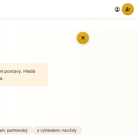
person_add
account_circle
✕
ní postavy. Hledá
a.
ah: partnerský
s výhledem: navždy