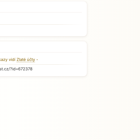
kazy vidí
Zlaté účty
-
st.cz/?id=672378