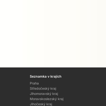
Seznamka v krajích
Praha
Středočeský kraj
Jihomoravský kraj
Moravskoslezský kraj
Jihočeský kraj