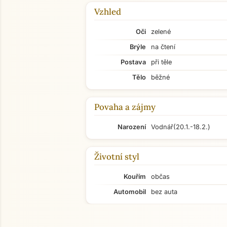
Vzhled
Oči
zelené
Brýle
na čtení
Postava
při těle
Tělo
běžné
Povaha a zájmy
Narození
Vodnář
(20.1.-18.2.)
Životní styl
Kouřím
občas
Automobil
bez auta