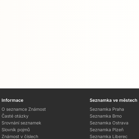
Informace
Seznamka ve městech
O seznamce Známost
Seznamka Praha
Časté otázky
Seznamka Brno
Srovnání seznamek
Seznamka Ostrava
Slovník pojmů
Seznamka Plzeň
Známost v číslech
Seznamka Liberec