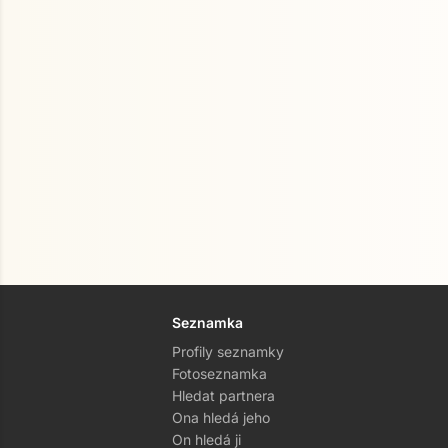
Seznamka
Profily seznamky
Fotoseznamka
Hledat partnera
Ona hledá jeho
On hledá ji