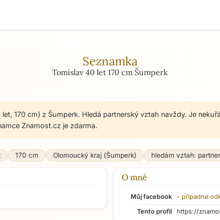
Seznamka
Tomislav 40 let 170 cm Šumperk
 let, 170 cm) z Šumperk. Hledá partnerský vztah navždy. Je nekuřá
namce Znamost.cz je zdarma.
t
170 cm
Olomoucký kraj (Šumperk)
hledám vztah: partne
O mně
Můj facebook
- případné od
Tento profil
https://znamo