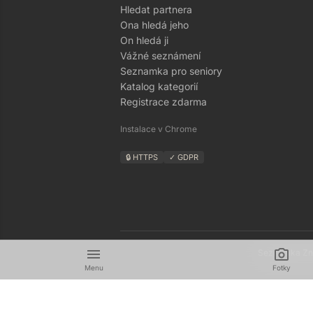
Hledat partnera
Ona hledá jeho
On hledá ji
Vážné seznámení
Seznamka pro seniory
Katalog kategorií
Registrace zdarma
Instalace v Chrome
🔒 HTTPS
✓ GDPR
menu
camera_alt
Seznamka Zná
Menu
Fotky