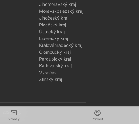
Jihomoravský kraj
Moravskoslezský kraj
Jihočeský kraj
Plzeňský kraj
Ústecký kraj
Liberecký kraj
Královéhradecký kraj
Olomoucký kraj
Pardubický kraj
Karlovarský kraj
Vysočina
Zlínský kraj
mail
dark_mode
account_circle
1–2026
Vzkazy
Přihlásit