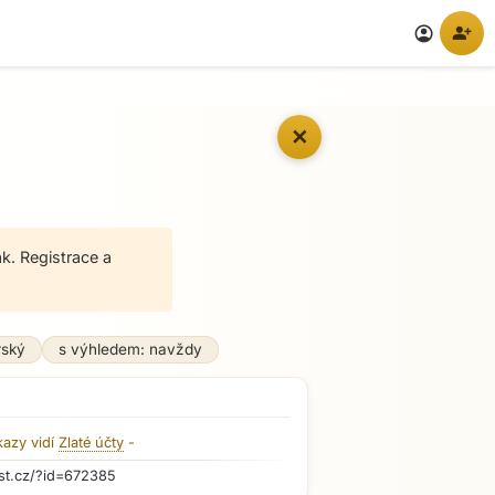
person_add
account_circle
✕
k. Registrace a
rský
s výhledem: navždy
kazy vidí
Zlaté účty
-
st.cz/?id=672385