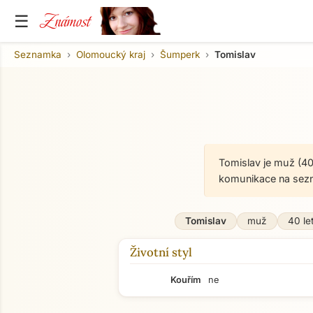
Známost
☰
Seznamka
Olomoucký kraj
Šumperk
Tomislav
Tomislav je muž (40
komunikace na sez
Tomislav
muž
40 le
Životní styl
Kouřím
ne