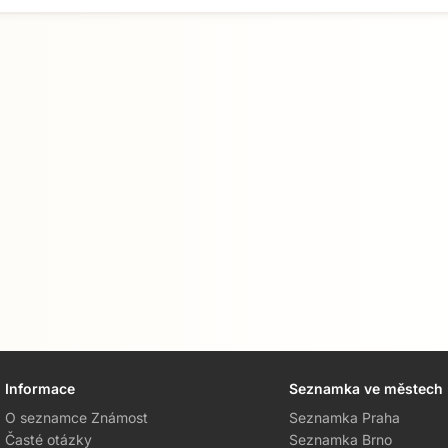
Přejít na hlavní obsah
Informace
Seznamka ve městech
O seznamce Známost
Seznamka Praha
Časté otázky
Seznamka Brno