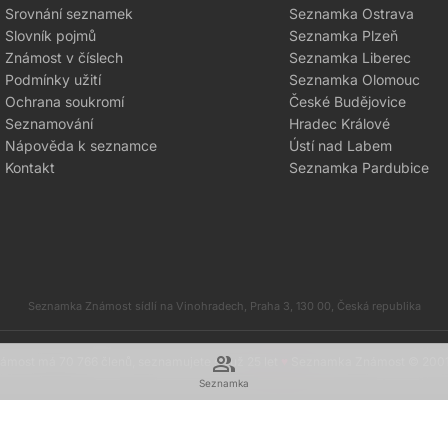
Srovnání seznamek
Seznamka Ostrava
Slovník pojmů
Seznamka Plzeň
Známost v číslech
Seznamka Liberec
Podmínky užití
Seznamka Olomouc
Ochrana soukromí
České Budějovice
Seznamování
Hradec Králové
Nápověda k seznamce
Ústí nad Labem
Kontakt
Seznamka Pardubice
Seznamka Známost sídlí na Vinohradech, Praha 3, 130 00, Česká republika
group
most má 70 766 členů, seznamujete se už 25 let
♥
Seznamka Známost © 200
Seznamka