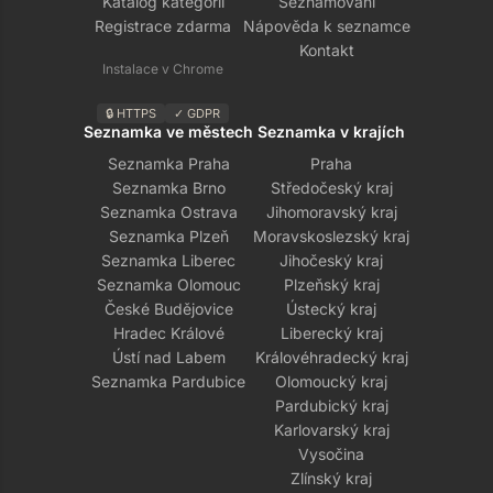
Katalog kategorií
Seznamování
Registrace zdarma
Nápověda k seznamce
Kontakt
Instalace v Chrome
🔒 HTTPS
✓ GDPR
Seznamka ve městech
Seznamka v krajích
Seznamka Praha
Praha
Seznamka Brno
Středočeský kraj
Seznamka Ostrava
Jihomoravský kraj
Seznamka Plzeň
Moravskoslezský kraj
Seznamka Liberec
Jihočeský kraj
Seznamka Olomouc
Plzeňský kraj
České Budějovice
Ústecký kraj
Hradec Králové
Liberecký kraj
Ústí nad Labem
Královéhradecký kraj
Seznamka Pardubice
Olomoucký kraj
Pardubický kraj
Karlovarský kraj
Vysočina
Zlínský kraj