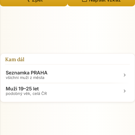
Přejít na hlavní obsah
Kam dál
Seznamka PRAHA
chevron_right
všichni muži z města
Muži 19–25 let
chevron_right
podobný věk, celá ČR