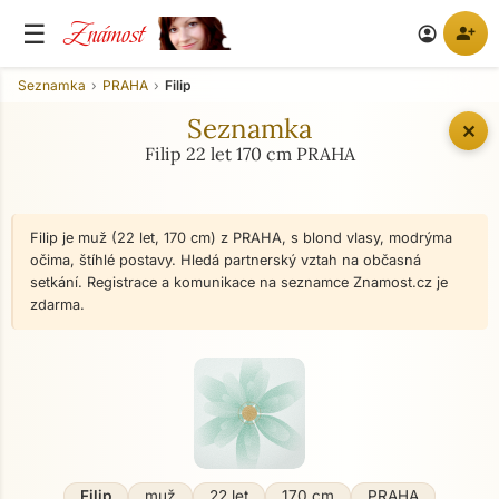
Známost
☰
person_add
account_circle
Seznamka
PRAHA
Filip
Seznamka
✕
Filip 22 let 170 cm PRAHA
Filip je muž (22 let, 170 cm) z PRAHA, s blond vlasy, modrýma
očima, štíhlé postavy. Hledá partnerský vztah na občasná
setkání. Registrace a komunikace na seznamce Znamost.cz je
zdarma.
Filip
muž
22 let
170 cm
PRAHA