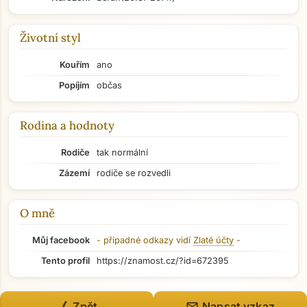
Životní styl
Kouřím
ano
Popíjím
občas
Rodina a hodnoty
Rodiče
tak normální
Zázemí
rodiče se rozvedli
O mně
Můj facebook
- případné odkazy vidí
Zlaté účty
-
Tento profil
https://znamost.cz/?id=672395
mail
《 Zpět
Napsat vzkaz