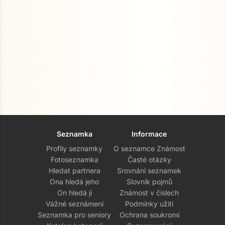
Seznamka
Informace
Profily seznamky
O seznamce Známost
Fotoseznamka
Časté otázky
Hledat partnera
Srovnání seznamek
Ona hledá jeho
Slovník pojmů
On hledá ji
Známost v číslech
Vážné seznámení
Podmínky užití
Seznamka pro seniory
Ochrana soukromí