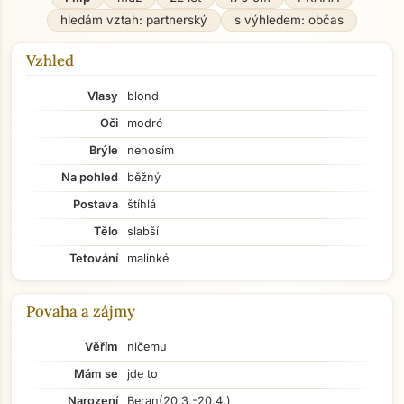
hledám vztah: partnerský
s výhledem: občas
Vzhled
Vlasy
blond
Oči
modré
Brýle
nenosím
Na pohled
běžný
Postava
štíhlá
Tělo
slabší
Tetování
malinké
Povaha a zájmy
Věřím
ničemu
Mám se
jde to
Narození
Beran
(20.3.-20.4.)