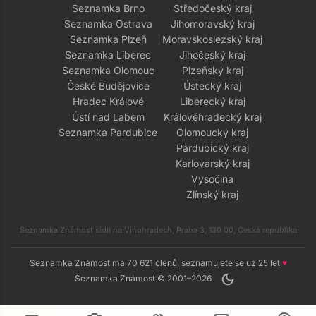
Seznamka Brno
Středočeský kraj
Seznamka Ostrava
Jihomoravský kraj
Seznamka Plzeň
Moravskoslezský kraj
Seznamka Liberec
Jihočeský kraj
Seznamka Olomouc
Plzeňský kraj
České Budějovice
Ústecký kraj
Hradec Králové
Liberecký kraj
Ústí nad Labem
Královéhradecký kraj
Seznamka Pardubice
Olomoucký kraj
Pardubický kraj
Karlovarský kraj
Vysočina
Zlínský kraj
Seznamka Známost sídlí na Vinohradech, Praha 3, 130 00, Česká republika
Seznamka Známost má 70 621 členů, seznamujete se už 25 let
♥
dark_mode
Seznamka Známost © 2001–2026