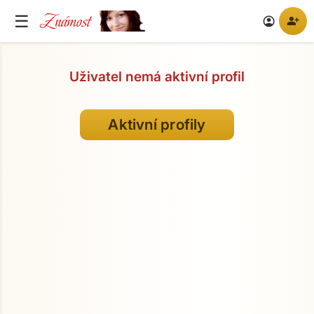
Známost
☰
person_add
account_circle
Uživatel nemá aktivní profil
Aktivní profily