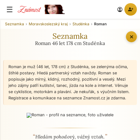
Známost
☰
person_add
account_circle
Seznamka
Moravskoslezský kraj
Studénka
Roman
Seznamka
✕
Roman 46 let 178 cm Studénka
Roman je muž (46 let, 178 cm) z Studénka, se zelenýma očima,
štíhlé postavy. Hledá partnerský vztah navždy. Roman se
popisuje jako mírný, klidný, rozhodný, pozitivní a veselý. Mezi
jeho zájmy patří kutilství, tanec, jízda na kole a internet. Věnuje
se cyklistice, motorkám a plavání. Je nekuřák, s výučním listem.
Registrace a komunikace na seznamce Znamost.cz je zdarma.
“
”
O mně - seznamka profil
Hledám pohodový, vážný vztah.