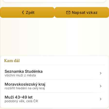
mail
《 Zpět
Napsat vzkaz
Kam dál
Seznamka Studénka
chevron_right
všichni muži z města
Moravskoslezský kraj
chevron_right
rozšířit hledání na celý kraj
Muži 43–49 let
chevron_right
podobný věk, celá ČR