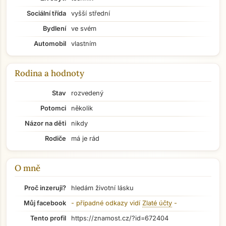
Sociální třída
vyšší střední
Bydlení
ve svém
Automobil
vlastním
Rodina a hodnoty
Stav
rozvedený
Potomci
několik
Názor na děti
nikdy
Rodiče
má je rád
O mně
Proč inzeruji?
hledám životní lásku
Přejít na hlavní obsah
Můj facebook
- případné odkazy vidí
Zlaté účty
-
Tento profil
https://znamost.cz/?id=672404