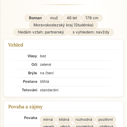
Roman
muž
46 let
178 cm
Moravskoslezský kraj (Studénka)
hledám vztah: partnerský
s výhledem: navždy
Vzhled
Vlasy
bez
Oči
zelené
Brýle
na čtení
Postava
štíhlá
Tetování
standardní
Povaha a zájmy
Povaha
mírná
klidná
rozhodná
pozitivní
veselá
věrná
spolehlivá
obětavá