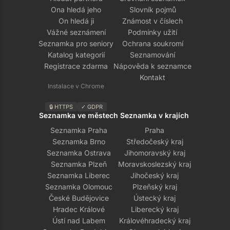
Ona hledá jeho
Slovník pojmů
On hledá ji
Známost v číslech
Vážné seznámení
Podmínky užití
Seznamka pro seniory
Ochrana soukromí
Katalog kategorií
Seznamování
Registrace zdarma
Nápověda k seznamce
Kontakt
Instalace v Chrome
🔒 HTTPS
✓ GDPR
Seznamka ve městech
Seznamka v krajích
Seznamka Praha
Praha
Seznamka Brno
Středočeský kraj
Seznamka Ostrava
Jihomoravský kraj
Seznamka Plzeň
Moravskoslezský kraj
Seznamka Liberec
Jihočeský kraj
Seznamka Olomouc
Plzeňský kraj
České Budějovice
Ústecký kraj
Hradec Králové
Liberecký kraj
Ústí nad Labem
Královéhradecký kraj