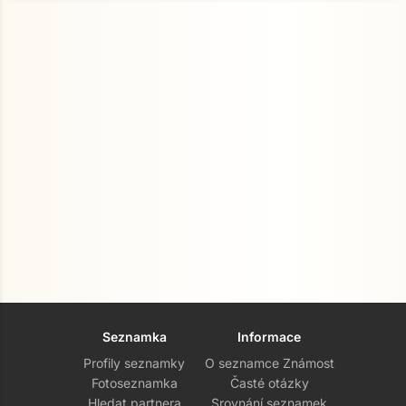
Seznamka
Informace
Profily seznamky
O seznamce Známost
Fotoseznamka
Časté otázky
Hledat partnera
Srovnání seznamek