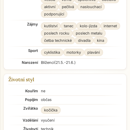
aktivní
pečlivá
naslouchací
podporující
Zájmy
kutilství
tanec
kolo-jízda
internet
poslech rocku
poslech metalu
četba technické
divadla
kina
Sport
cyklistika
motorky
plavání
Narození
Blíženci
(21.5.-21.6.)
Životní styl
Kouřím
ne
Popíjím
občas
Zvířátko
kočička
Vzdělání
vyučení
Živobytí
technik