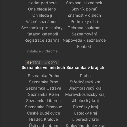
Hledat partnera
Srovnání seznamek
Ona hledá jeho
Slovník pojmů
On hledá ji
Známost v číslech
Vážné seznámení
Podmínky užití
Seznamka pro seniory
Ochrana soukromí
Katalog kategorií
Seznamování
Registrace zdarma
Nápověda k seznamce
Kontakt
Instalace v Chrome
🔒 HTTPS
✓ GDPR
Seznamka ve městech
Seznamka v krajích
Seznamka Praha
Praha
Seznamka Brno
Středočeský kraj
Seznamka Ostrava
Jihomoravský kraj
Seznamka Plzeň
Moravskoslezský kraj
Seznamka Liberec
Jihočeský kraj
Seznamka Olomouc
Plzeňský kraj
České Budějovice
Ústecký kraj
Hradec Králové
Liberecký kraj
Ústí nad Labem
Královéhradecký kraj