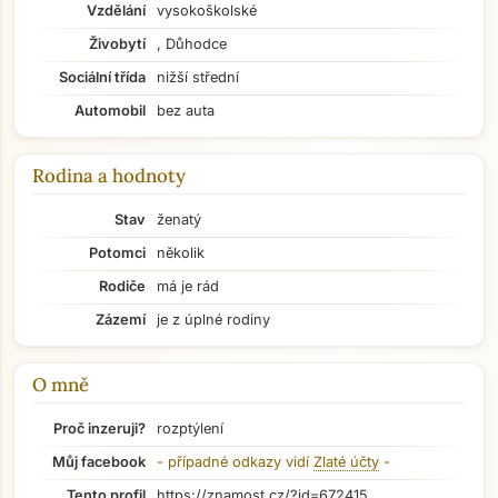
Vzdělání
vysokoškolské
Živobytí
, Důhodce
Sociální třída
nižší střední
Automobil
bez auta
Rodina a hodnoty
Stav
ženatý
Potomci
několik
Rodiče
má je rád
Zázemí
je z úplné rodiny
O mně
Proč inzeruji?
rozptýlení
Přejít na hlavní obsah
Můj facebook
- případné odkazy vidí
Zlaté účty
-
Tento profil
https://znamost.cz/?id=672415