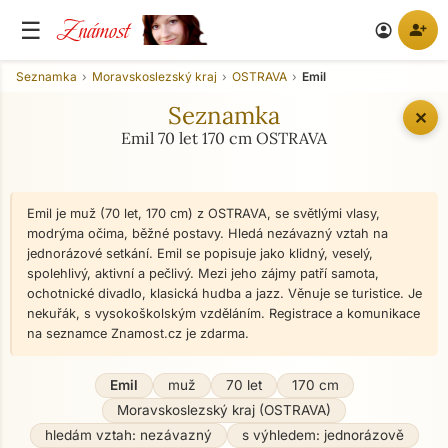
Známost
☰
person_add
account_circle
Seznamka
Moravskoslezský kraj
OSTRAVA
Emil
Seznamka
✕
Emil 70 let 170 cm OSTRAVA
Emil je muž (70 let, 170 cm) z OSTRAVA, se světlými vlasy,
modrýma očima, běžné postavy. Hledá nezávazný vztah na
jednorázové setkání. Emil se popisuje jako klidný, veselý,
spolehlivý, aktivní a pečlivý. Mezi jeho zájmy patří samota,
ochotnické divadlo, klasická hudba a jazz. Věnuje se turistice. Je
nekuřák, s vysokoškolským vzděláním. Registrace a komunikace
na seznamce Znamost.cz je zdarma.
Emil
muž
70 let
170 cm
Moravskoslezský kraj (OSTRAVA)
hledám vztah: nezávazný
s výhledem: jednorázově