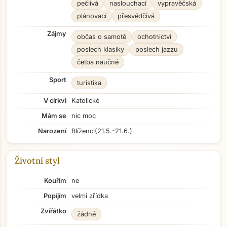
pečlivá
naslouchací
vypravěčská
plánovací
přesvědčivá
Zájmy
občas o samotě
ochotnictví
poslech klasiky
poslech jazzu
četba naučné
Sport
turistika
V církvi
Katolické
Mám se
nic moc
Narození
Blíženci
(21.5.-21.6.)
Životní styl
Kouřím
ne
Popíjím
velmi zřídka
Zvířátko
žádné