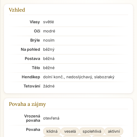
Vzhled
Vlasy
světlé
Oči
modré
Brýle
nosím
Na pohled
běžný
Postava
běžná
Tělo
běžné
Hendikep
dolní konč., nedoslýchavý, slabozraký
Tetování
žádné
Povaha a zájmy
Vrozená
otevřená
povaha
Povaha
klidná
veselá
spolehlivá
aktivní