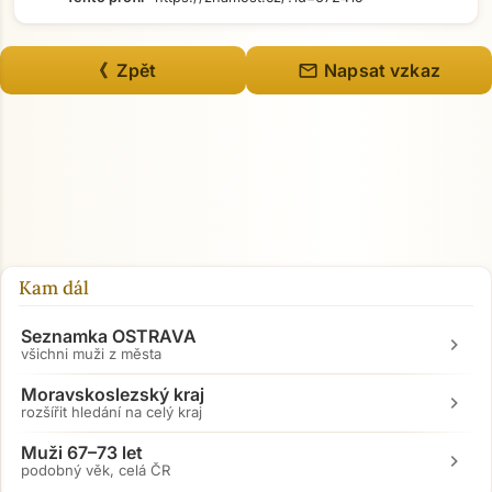
mail
《 Zpět
Napsat vzkaz
Kam dál
Seznamka OSTRAVA
chevron_right
všichni muži z města
Moravskoslezský kraj
chevron_right
rozšířit hledání na celý kraj
Muži 67–73 let
chevron_right
podobný věk, celá ČR