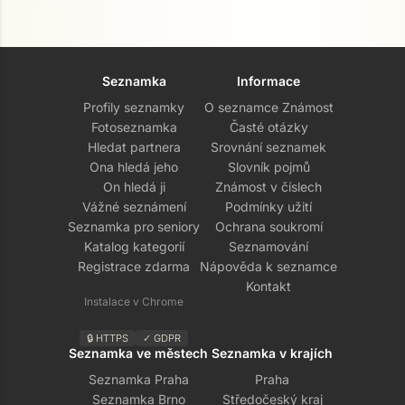
Seznamka
Informace
Profily seznamky
O seznamce Známost
Fotoseznamka
Časté otázky
Hledat partnera
Srovnání seznamek
Ona hledá jeho
Slovník pojmů
On hledá ji
Známost v číslech
Vážné seznámení
Podmínky užití
Seznamka pro seniory
Ochrana soukromí
Přejít na hlavní obsah
Katalog kategorií
Seznamování
Registrace zdarma
Nápověda k seznamce
Kontakt
Instalace v Chrome
🔒 HTTPS
✓ GDPR
Seznamka ve městech
Seznamka v krajích
Seznamka Praha
Praha
Seznamka Brno
Středočeský kraj