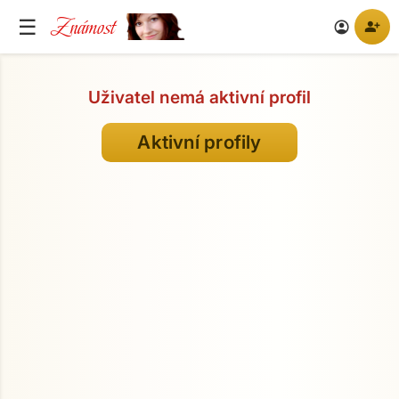
Známost
☰
person_add
account_circle
Uživatel nemá aktivní profil
Aktivní profily