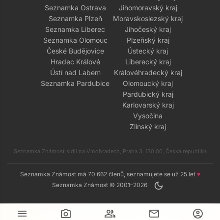
Seznamka Ostrava
Jihomoravský kraj
Seznamka Plzeň
Moravskoslezský kraj
Seznamka Liberec
Jihočeský kraj
Seznamka Olomouc
Plzeňský kraj
České Budějovice
Ústecký kraj
Hradec Králové
Liberecký kraj
Ústí nad Labem
Královéhradecký kraj
Seznamka Pardubice
Olomoucký kraj
Pardubický kraj
Karlovarský kraj
Vysočina
Zlínský kraj
Seznamka Známost sídlí na Vinohradech, Praha 3, 130 00, Česká republika
Seznamka Známost má 70 662 členů, seznamujete se už 25 let
♥
dark_mode
Seznamka Známost © 2001–2026
menu
camera_alt
group
mail
account_circle