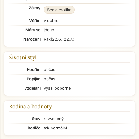
Zájmy
Sex a erotika
Věřím
v dobro
Mám se
jde to
Narození
Rak
(22.6.-22.7.)
Životní styl
Kouřím
občas
Popíjím
občas
Vzdělání
vyšší odborné
Rodina a hodnoty
Stav
rozvedený
Rodiče
tak normální