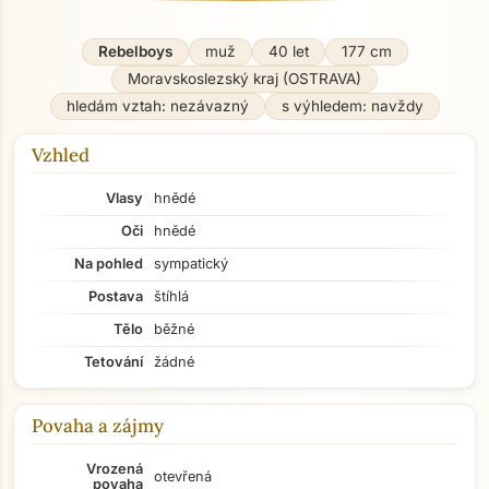
Rebelboys
muž
40 let
177 cm
Moravskoslezský kraj (OSTRAVA)
hledám vztah: nezávazný
s výhledem: navždy
Vzhled
Vlasy
hnědé
Oči
hnědé
Na pohled
sympatický
Postava
štíhlá
Tělo
běžné
Tetování
žádné
Povaha a zájmy
Vrozená
otevřená
povaha