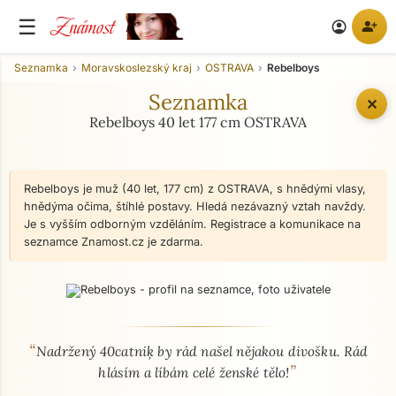
Známost
☰
person_add
account_circle
Seznamka
Moravskoslezský kraj
OSTRAVA
Rebelboys
Seznamka
✕
Rebelboys 40 let 177 cm OSTRAVA
Rebelboys je muž (40 let, 177 cm) z OSTRAVA, s hnědými vlasy,
hnědýma očima, štíhlé postavy. Hledá nezávazný vztah navždy.
Je s vyšším odborným vzděláním. Registrace a komunikace na
seznamce Znamost.cz je zdarma.
“
O mně - seznamka profil
Nadržený 40catniķ by rád našel nějakou divošku. Rád
”
hlásím a líbám celé ženské tělo!