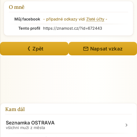
O mně
Můj facebook
- případné odkazy vidí
Zlaté účty
-
Tento profil
https://znamost.cz/?id=672443
mail
《 Zpět
Napsat vzkaz
Přejít na hlavní obsah
Kam dál
Seznamka OSTRAVA
chevron_right
všichni muži z města