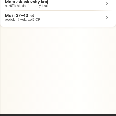
Moravskoslezský kraj
chevron_right
rozšířit hledání na celý kraj
Muži 37–43 let
chevron_right
podobný věk, celá ČR