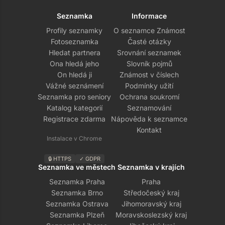
Seznamka
Informace
Profily seznamky
O seznamce Známost
Fotoseznamka
Časté otázky
Hledat partnera
Srovnání seznamek
Ona hledá jeho
Slovník pojmů
On hledá ji
Známost v číslech
Vážné seznámení
Podmínky užití
Seznamka pro seniory
Ochrana soukromí
Katalog kategorií
Seznamování
Registrace zdarma
Nápověda k seznamce
Kontakt
Instalace v Chrome
🔒 HTTPS
✓ GDPR
Seznamka ve městech
Seznamka v krajích
Seznamka Praha
Praha
Seznamka Brno
Středočeský kraj
Seznamka Ostrava
Jihomoravský kraj
Seznamka Plzeň
Moravskoslezský kraj