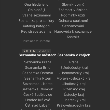
Ona hledá jeho
Slovník pojmů
On hledá ji
Známost v číslech
Vážné seznámení
Podmínky užití
Seznamka pro seniory
Ochrana soukromí
Katalog kategorií
Seznamování
Registrace zdarma
Nápověda k seznamce
Kontakt
Instalace v Chrome
🔒 HTTPS
✓ GDPR
Seznamka ve městech
Seznamka v krajích
Seznamka Praha
Praha
Seznamka Brno
Středočeský kraj
Seznamka Ostrava
Jihomoravský kraj
Seznamka Plzeň
Moravskoslezský kraj
Seznamka Liberec
Jihočeský kraj
Seznamka Olomouc
Plzeňský kraj
České Budějovice
Ústecký kraj
Hradec Králové
Liberecký kraj
Ústí nad Labem
Královéhradecký kraj