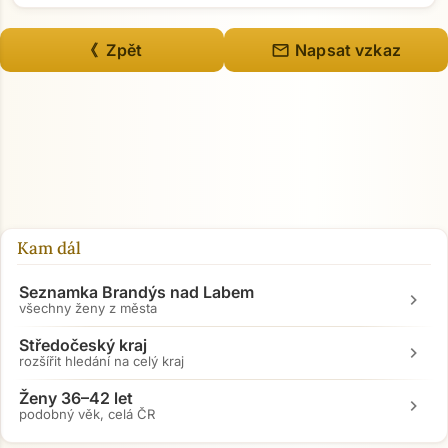
mail
《 Zpět
Napsat vzkaz
Kam dál
Seznamka Brandýs nad Labem
chevron_right
všechny ženy z města
Středočeský kraj
chevron_right
rozšířit hledání na celý kraj
Přejít na hlavní obsah
Ženy 36–42 let
chevron_right
podobný věk, celá ČR