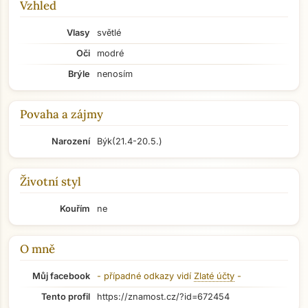
Vzhled
Vlasy
světlé
Oči
modré
Brýle
nenosím
Povaha a zájmy
Narození
Býk
(21.4-20.5.)
Životní styl
Kouřím
ne
O mně
Můj facebook
- případné odkazy vidí
Zlaté účty
-
Tento profil
https://znamost.cz/?id=672454