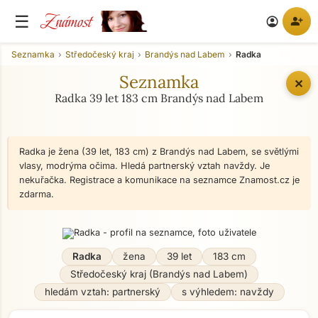
Známost
☰
person_add
account_circle
Seznamka
Středočeský kraj
Brandýs nad Labem
Radka
Seznamka
✕
Radka 39 let 183 cm Brandýs nad Labem
Radka je žena (39 let, 183 cm) z Brandýs nad Labem, se světlými
vlasy, modrýma očima. Hledá partnerský vztah navždy. Je
nekuřačka. Registrace a komunikace na seznamce Znamost.cz je
zdarma.
Radka
žena
39 let
183 cm
Středočeský kraj (Brandýs nad Labem)
hledám vztah: partnerský
s výhledem: navždy