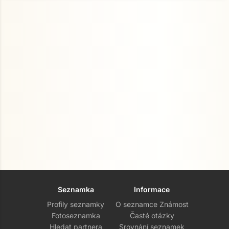
Seznamka
Informace
Profily seznamky
O seznamce Známost
Fotoseznamka
Časté otázky
Hledat partnera
Srovnání seznamek