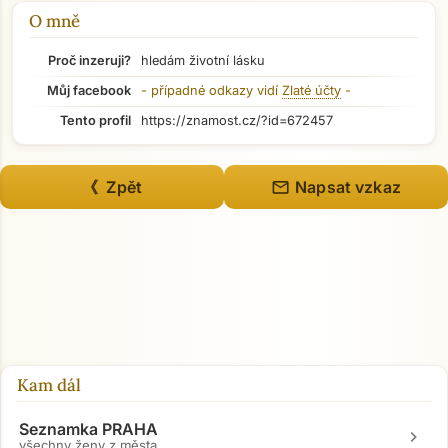
O mně
Proč inzeruji?
hledám životní lásku
Můj facebook
- případné odkazy vidí
Zlaté účty
-
Tento profil
https://znamost.cz/?id=672457
mail
《 Zpět
Napsat vzkaz
Kam dál
Seznamka PRAHA
chevron_right
všechny ženy z města