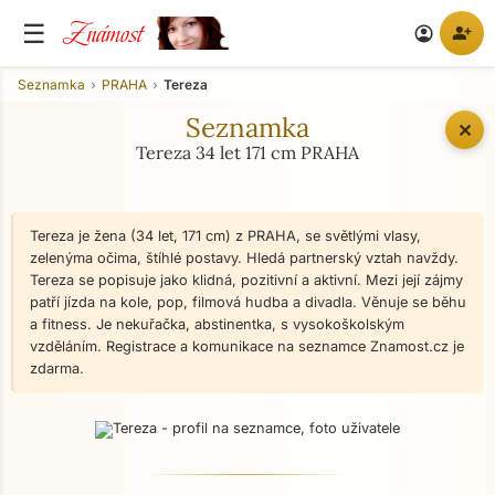
Známost
☰
person_add
account_circle
Seznamka
PRAHA
Tereza
Seznamka
✕
Tereza 34 let 171 cm PRAHA
Tereza je žena (34 let, 171 cm) z PRAHA, se světlými vlasy,
zelenýma očima, štíhlé postavy. Hledá partnerský vztah navždy.
Tereza se popisuje jako klidná, pozitivní a aktivní. Mezi její zájmy
patří jízda na kole, pop, filmová hudba a divadla. Věnuje se běhu
a fitness. Je nekuřačka, abstinentka, s vysokoškolským
vzděláním. Registrace a komunikace na seznamce Znamost.cz je
zdarma.