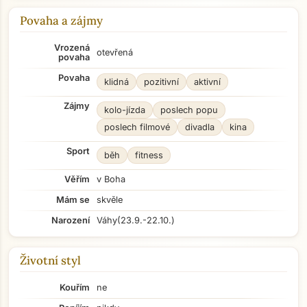
Povaha a zájmy
Vrozená
otevřená
povaha
Povaha
klidná
pozitivní
aktivní
Zájmy
kolo-jízda
poslech popu
poslech filmové
divadla
kina
Sport
běh
fitness
Věřím
v Boha
Mám se
skvěle
Narození
Váhy
(23.9.-22.10.)
Životní styl
Kouřím
ne