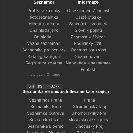
Seznamka
Informace
Profily seznamky
O seznamce Známost
Fotoseznamka
Časté otázky
Hledat partnera
Srovnání seznamek
Ona hledá jeho
Slovník pojmů
On hledá ji
Známost v číslech
Vážné seznámení
Podmínky užití
Seznamka pro seniory
Ochrana soukromí
Katalog kategorií
Seznamování
Registrace zdarma
Nápověda k seznamce
Kontakt
Instalace v Chrome
🔒 HTTPS
✓ GDPR
Seznamka ve městech
Seznamka v krajích
Seznamka Praha
Praha
Seznamka Brno
Středočeský kraj
Seznamka Ostrava
Jihomoravský kraj
Seznamka Plzeň
Moravskoslezský kraj
Seznamka Liberec
Jihočeský kraj
Seznamka Olomouc
Plzeňský kraj