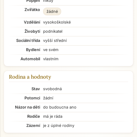
Popíjím
nikdy
Zvířátko
žádné
Vzdělání
vysokoškolské
Živobytí
podnikatel
Sociální třída
vyšší střední
Bydlení
ve svém
Automobil
vlastním
Rodina a hodnoty
Stav
svobodná
Potomci
žádní
Názor na děti
do budoucna ano
Rodiče
má je ráda
Zázemí
je z úplné rodiny
Přejít na hlavní obsah