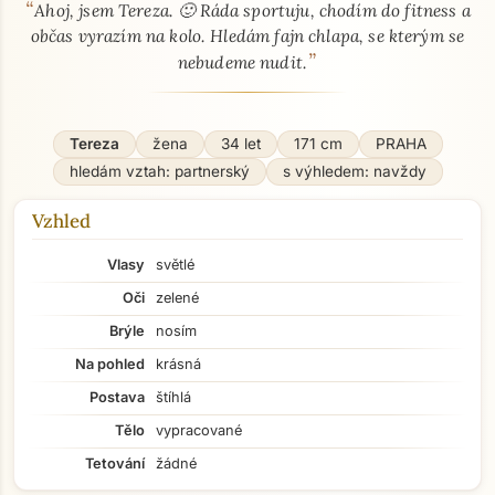
“
O mně - seznamka profil
Ahoj, jsem Tereza. 🙂 Ráda sportuju, chodím do fitness a
občas vyrazím na kolo. Hledám fajn chlapa, se kterým se
”
nebudeme nudit.
Tereza
žena
34 let
171 cm
PRAHA
hledám vztah: partnerský
s výhledem: navždy
Vzhled
Vlasy
světlé
Oči
zelené
Brýle
nosím
Na pohled
krásná
Postava
štíhlá
Tělo
vypracované
Tetování
žádné