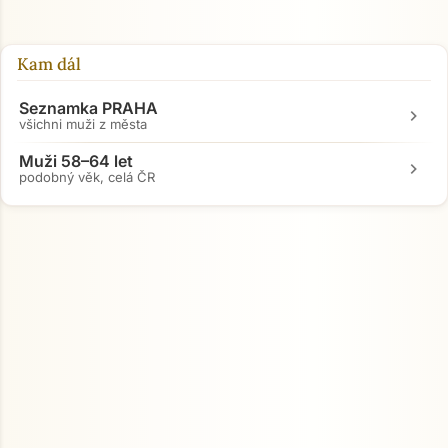
Kam dál
Seznamka PRAHA
chevron_right
všichni muži z města
Muži 58–64 let
chevron_right
podobný věk, celá ČR