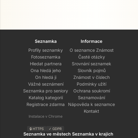
Seznamka
Informace
Profily seznamky
O seznamce Známost
Fotoseznamka
Časté otázky
Hledat partnera
Srovnání seznamek
Ona hledá jeho
Slovník pojmů
On hledá ji
Známost v číslech
Vážné seznámení
Podmínky užití
Seznamka pro seniory
Ochrana soukromí
Katalog kategorií
Seznamování
Registrace zdarma
Nápověda k seznamce
Kontakt
Instalace v Chrome
🔒 HTTPS
✓ GDPR
Seznamka ve městech
Seznamka v krajích