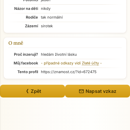
Názor na děti
nikdy
Přejít na hlavní obsah
Rodiče
tak normální
Zázemí
sirotek
O mně
Proč inzeruji?
hledám životní lásku
Můj facebook
- případné odkazy vidí
Zlaté účty
-
Tento profil
https://znamost.cz/?id=672475
mail
《 Zpět
Napsat vzkaz