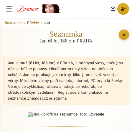
Známost
☰
person_add
account_circle
Seznamka
PRAHA
Jan
Seznamka
✕
Jan 61 let 188 cm PRAHA
Jan je muž (61 let, 188 cm) z PRAHA, s hnědými vlasy, hnědýma
očima, běžné postavy. Hledá partnerský vztah na občasná
setkání. Jan se popisuje jako mírný, klidný, pozitivní, veselý a
věrný. Mezi jeho zájmy patří samota, internet, PC hry a křížovky.
Věnuje se cyklistice, fotbalu a hokeji. Je nekuřák, se
středoškolským vzděláním. Registrace a komunikace na
seznamce Znamost.cz je zdarma.