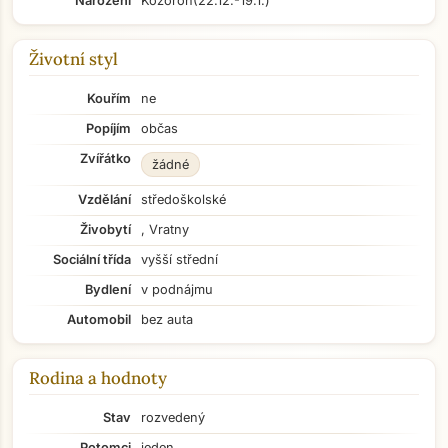
Narození
Kozoroh
(22.12.-19.1.)
Životní styl
Kouřím
ne
Popíjím
občas
Zvířátko
žádné
Vzdělání
středoškolské
Živobytí
, Vratny
Sociální třída
vyšší střední
Bydlení
v podnájmu
Automobil
bez auta
Rodina a hodnoty
Stav
rozvedený
Potomci
jeden