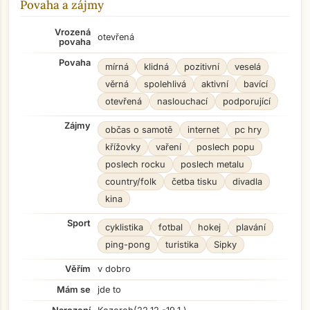
Povaha a zájmy
Vrozená
otevřená
povaha
Povaha
mírná
klidná
pozitivní
veselá
věrná
spolehlivá
aktivní
bavící
otevřená
naslouchací
podporující
Zájmy
občas o samotě
internet
pc hry
křížovky
vaření
poslech popu
poslech rocku
poslech metalu
country/folk
četba tisku
divadla
kina
Sport
cyklistika
fotbal
hokej
plavání
ping-pong
turistika
Sipky
Věřím
v dobro
Mám se
jde to