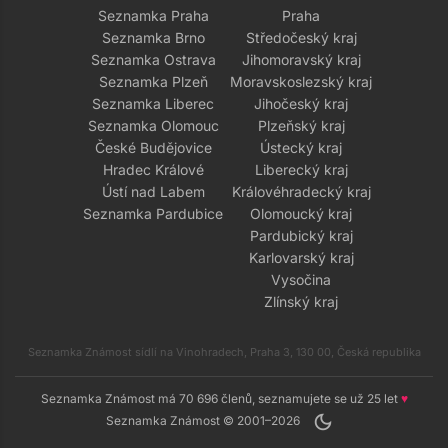
Seznamka Praha
Praha
Seznamka Brno
Středočeský kraj
Seznamka Ostrava
Jihomoravský kraj
Seznamka Plzeň
Moravskoslezský kraj
Seznamka Liberec
Jihočeský kraj
Seznamka Olomouc
Plzeňský kraj
České Budějovice
Ústecký kraj
Hradec Králové
Liberecký kraj
Ústí nad Labem
Královéhradecký kraj
Seznamka Pardubice
Olomoucký kraj
Pardubický kraj
Karlovarský kraj
Vysočina
Zlínský kraj
Seznamka Známost sídlí na Vinohradech, Praha 3, 130 00, Česká republika
Seznamka Známost má 70 696 členů, seznamujete se už 25 let
♥
dark_mode
Seznamka Známost © 2001–2026