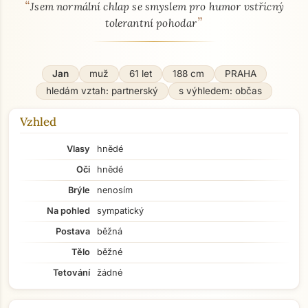
“
O mně - seznamka profil
Jsem normální chlap se smyslem pro humor vstřícný
”
tolerantní pohodar
Jan
muž
61 let
188 cm
PRAHA
hledám vztah: partnerský
s výhledem: občas
Vzhled
Vlasy
hnědé
Oči
hnědé
Brýle
nenosím
Na pohled
sympatický
Postava
běžná
Tělo
běžné
Tetování
žádné