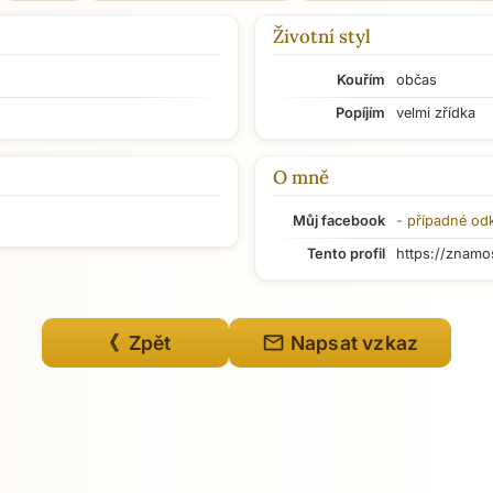
Životní styl
Kouřím
občas
Popíjím
velmi zřídka
O mně
Můj facebook
- případné od
Tento profil
https://znamo
mail
《 Zpět
Napsat vzkaz