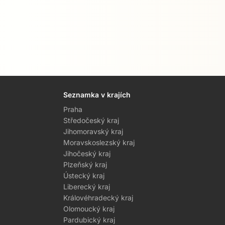
Seznamka v krajích
Praha
Středočeský kraj
Jihomoravský kraj
Moravskoslezský kraj
Jihočeský kraj
Plzeňský kraj
Ústecký kraj
Liberecký kraj
Královéhradecký kraj
Olomoucký kraj
Pardubický kraj