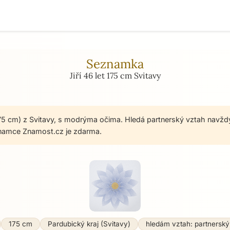
Seznamka
Jiří 46 let 175 cm Svitavy
, 175 cm) z Svitavy, s modrýma očima. Hledá partnerský vztah navžd
namce Znamost.cz je zdarma.
175 cm
Pardubický kraj (Svitavy)
hledám vztah: partnerský