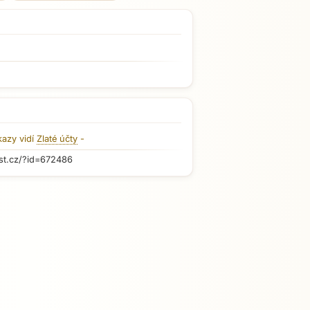
kazy vidí
Zlaté účty
-
st.cz/?id=672486