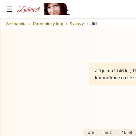
Známost
☰
Seznamka
Pardubický kraj
Svitavy
Jiří
Jiří je muž (46 let
komunikace na sez
Jiří
muž
46 let