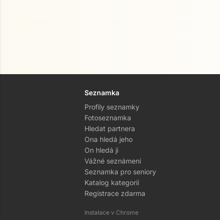
Seznamka
Profily seznamky
Fotoseznamka
Hledat partnera
Ona hledá jeho
On hledá ji
Vážné seznámení
Seznamka pro seniory
Katalog kategorií
Registrace zdarma
Instalace v Chrome