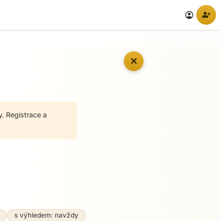
person_add
account_circle
✕
y. Registrace a
s výhledem: navždy