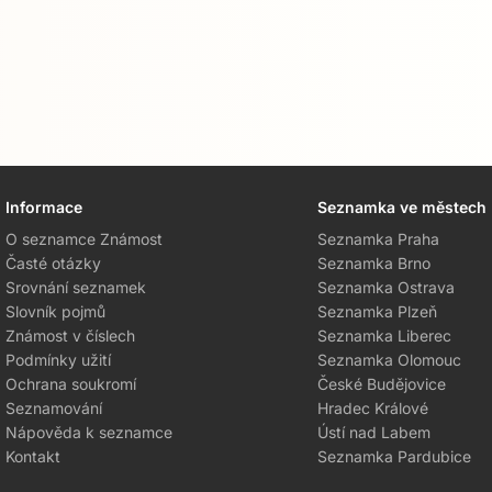
Informace
Seznamka ve městech
O seznamce Známost
Seznamka Praha
Časté otázky
Seznamka Brno
Srovnání seznamek
Seznamka Ostrava
Slovník pojmů
Seznamka Plzeň
Známost v číslech
Seznamka Liberec
Podmínky užití
Seznamka Olomouc
Ochrana soukromí
České Budějovice
Seznamování
Hradec Králové
Nápověda k seznamce
Ústí nad Labem
Kontakt
Seznamka Pardubice