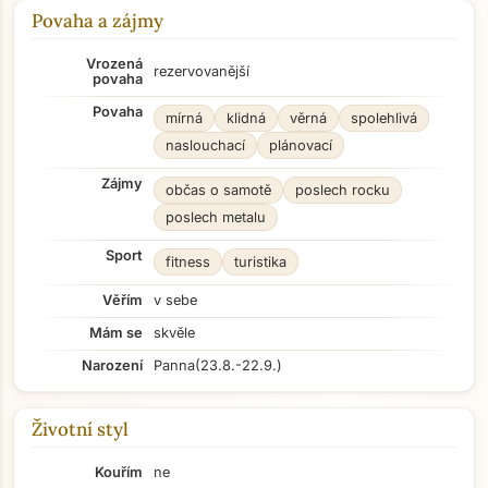
Povaha a zájmy
Vrozená
rezervovanější
povaha
Povaha
mírná
klidná
věrná
spolehlivá
naslouchací
plánovací
Zájmy
občas o samotě
poslech rocku
poslech metalu
Sport
fitness
turistika
Věřím
v sebe
Mám se
skvěle
Narození
Panna
(23.8.-22.9.)
Životní styl
Kouřím
ne