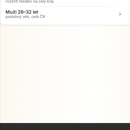
rozšířit hledání na celý kraj
Muži 26–32 let
chevron_right
podobný věk, celá ČR