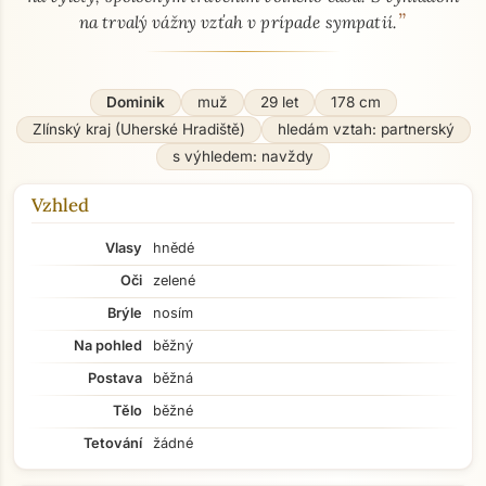
”
na trvalý vážny vzťah v prípade sympatií.
Dominik
muž
29 let
178 cm
Zlínský kraj (Uherské Hradiště)
hledám vztah: partnerský
s výhledem: navždy
Vzhled
Vlasy
hnědé
Oči
zelené
Brýle
nosím
Na pohled
běžný
Postava
běžná
Tělo
běžné
Tetování
žádné