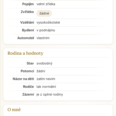
Popíjím
velmi zřídka
Zvířátko
žádné
Vzdělání
vysokoškolské
Bydlení
v podnájmu
Automobil
vlastním
Rodina a hodnoty
Stav
svobodný
Potomci
žádní
Názor na děti
zatím nevím
Rodiče
tak normální
Zázemí
je z úplné rodiny
O mně
Přejít na hlavní obsah