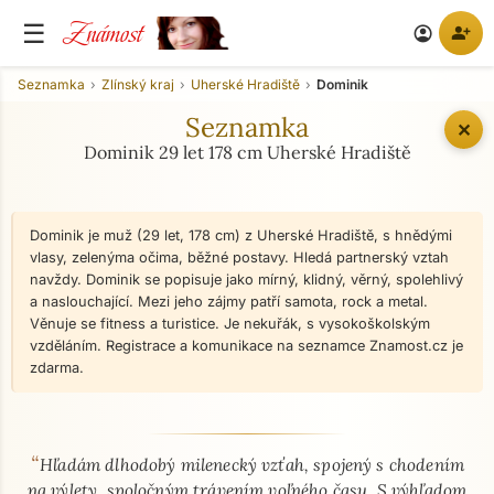
Známost
☰
person_add
account_circle
Seznamka
Zlínský kraj
Uherské Hradiště
Dominik
Seznamka
✕
Dominik 29 let 178 cm Uherské Hradiště
Dominik je muž (29 let, 178 cm) z Uherské Hradiště, s hnědými
vlasy, zelenýma očima, běžné postavy. Hledá partnerský vztah
navždy. Dominik se popisuje jako mírný, klidný, věrný, spolehlivý
a naslouchající. Mezi jeho zájmy patří samota, rock a metal.
Věnuje se fitness a turistice. Je nekuřák, s vysokoškolským
vzděláním. Registrace a komunikace na seznamce Znamost.cz je
zdarma.
“
O mně - seznamka profil
Hľadám dlhodobý milenecký vzťah, spojený s chodením
na výlety, spoločným trávením voľného času. S výhľadom