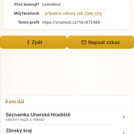
Proč inzeruji?
osamělost
Můj facebook
- případné odkazy vidí
Zlaté účty
-
Tento profil
https://znamost.cz/?id=672488
mail
《 Zpět
Napsat vzkaz
Kam dál
Seznamka Uherské Hradiště
chevron_right
všichni muži z města
Zlínský kraj
chevron_right