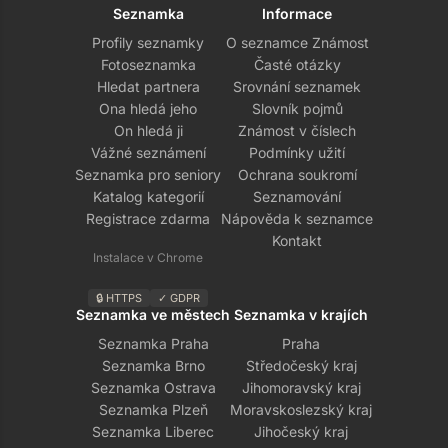
Seznamka
Informace
Profily seznamky
O seznamce Známost
Fotoseznamka
Časté otázky
Hledat partnera
Srovnání seznamek
Ona hledá jeho
Slovník pojmů
On hledá ji
Známost v číslech
Vážné seznámení
Podmínky užití
Seznamka pro seniory
Ochrana soukromí
Katalog kategorií
Seznamování
Registrace zdarma
Nápověda k seznamce
Kontakt
Instalace v Chrome
🔒 HTTPS
✓ GDPR
Seznamka ve městech
Seznamka v krajích
Seznamka Praha
Praha
Seznamka Brno
Středočeský kraj
Seznamka Ostrava
Jihomoravský kraj
Seznamka Plzeň
Moravskoslezský kraj
Seznamka Liberec
Jihočeský kraj