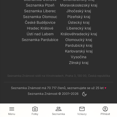
Seznamka Plzeň
Moravskoslezský kraj
Seznamka Liberec
Jihočeský kraj
Seznamka Olomouc
Plzeňský kraj
České Budějovice
Ústecký kraj
Hradec Králové
Liberecký kraj
Ústí nad Labem
Královéhradecký kraj
Seznamka Pardubice
Olomoucký kraj
Pardubický kraj
Karlovarský kraj
Vysočina
Zlínský kraj
Seznamka Známost sídlí na Vinohradech, Praha 3, 130 00, Česká republika
Seznamka Známost má 70 717 členů, seznamujete se už 25 let
♥
dark_mode
Seznamka Známost © 2001–2026
menu
camera_alt
group
mail
account_circle
Menu
Fotky
Seznamka
Vzkazy
Přihlásit