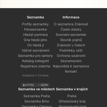
Seznamka
Informace
Profily seznamky
O seznamce Známost
Fotoseznamka
Časté otázky
Hledat partnera
Srovnání seznamek
Ona hledá jeho
Slovník pojmů
On hledá ji
Známost v číslech
Vážné seznámení
Podmínky užití
Seznamka pro seniory
Ochrana soukromí
Katalog kategorií
Seznamování
Registrace zdarma
Nápověda k seznamce
Kontakt
Instalace v Chrome
🔒 HTTPS
✓ GDPR
Seznamka ve městech
Seznamka v krajích
Seznamka Praha
Praha
Seznamka Brno
Středočeský kraj
Seznamka Ostrava
Jihomoravský kraj