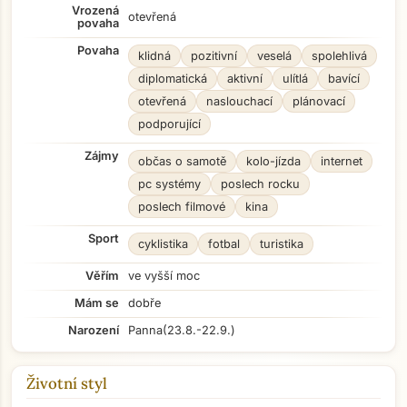
Vrozená
otevřená
povaha
Povaha
klidná
pozitivní
veselá
spolehlivá
diplomatická
aktivní
ulítlá
bavící
otevřená
naslouchací
plánovací
podporující
Zájmy
občas o samotě
kolo-jízda
internet
pc systémy
poslech rocku
poslech filmové
kina
Sport
cyklistika
fotbal
turistika
Věřím
ve vyšší moc
Mám se
dobře
Narození
Panna
(23.8.-22.9.)
Životní styl