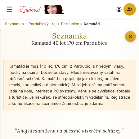
Známost
☰
person_add
account_circle
Seznamka
Pardubický kraj
Pardubice
Kamatád
Seznamka
✕
Kamatád 40 let 170 cm Pardubice
Kamatád je muž (40 let, 170 cm) z Pardubic, s hnědými vlasy,
modrýma očima, běžné postavy. Hledá nezávazný vztah na
občasná setkání. Kamatád se popisuje jako klidný, pozitivní,
veselý, spolehlivý a diplomatický. Mezi jeho zájmy patří samota,
jízda na kole, internet a PC systémy. Věnuje se cyklistice, fotbalu
a turistice. Je nekuřák, se středoškolským vzděláním. Registrace
a komunikace na seznamce Znamost.cz je zdarma.
“
”
O mně - seznamka profil
Ahoj hledám ženu na občasné diskrétní schůzky.