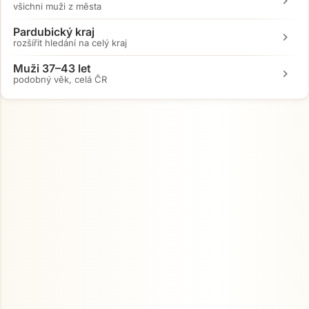
chevron_right
všichni muži z města
Pardubický kraj
chevron_right
rozšířit hledání na celý kraj
Muži 37–43 let
chevron_right
podobný věk, celá ČR