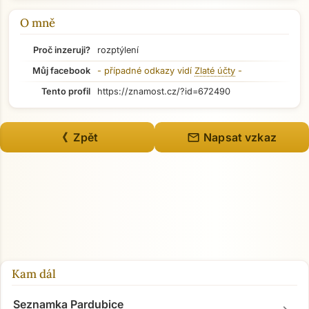
Přejít na hlavní obsah
O mně
Proč inzeruji?
rozptýlení
Můj facebook
- případné odkazy vidí
Zlaté účty
-
Tento profil
https://znamost.cz/?id=672490
mail
《 Zpět
Napsat vzkaz
Kam dál
Seznamka Pardubice