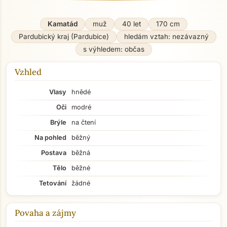
Kamatád
muž
40 let
170 cm
Pardubický kraj (Pardubice)
hledám vztah: nezávazný
s výhledem: občas
Vzhled
Vlasy
hnědé
Oči
modré
Brýle
na čtení
Na pohled
běžný
Postava
běžná
Tělo
běžné
Tetování
žádné
Povaha a zájmy