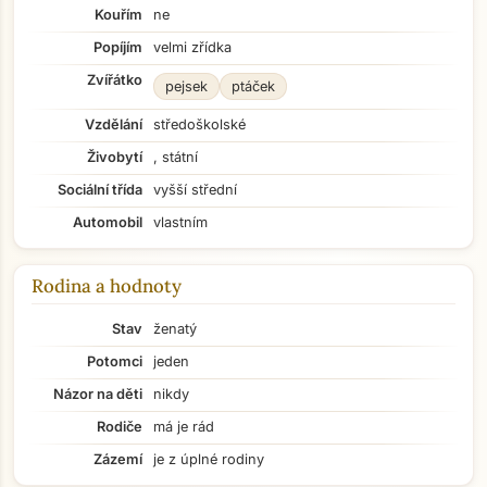
Kouřím
ne
Popíjím
velmi zřídka
Zvířátko
pejsek
ptáček
Vzdělání
středoškolské
Živobytí
, státní
Sociální třída
vyšší střední
Automobil
vlastním
Rodina a hodnoty
Stav
ženatý
Potomci
jeden
Názor na děti
nikdy
Rodiče
má je rád
Zázemí
je z úplné rodiny