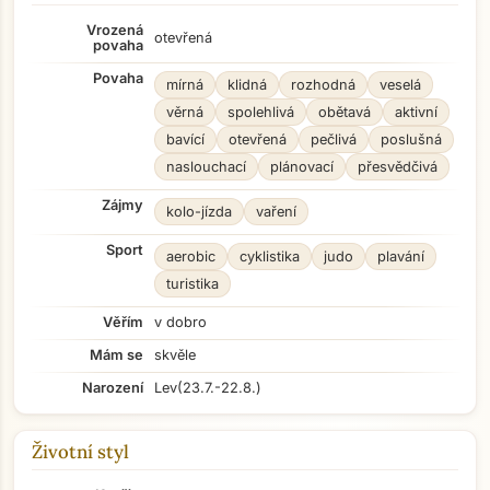
Vrozená
otevřená
povaha
Povaha
mírná
klidná
rozhodná
veselá
věrná
spolehlivá
obětavá
aktivní
bavící
otevřená
pečlivá
poslušná
naslouchací
plánovací
přesvědčivá
Zájmy
kolo-jízda
vaření
Sport
aerobic
cyklistika
judo
plavání
turistika
Věřím
v dobro
Mám se
skvěle
Narození
Lev
(23.7.-22.8.)
Životní styl