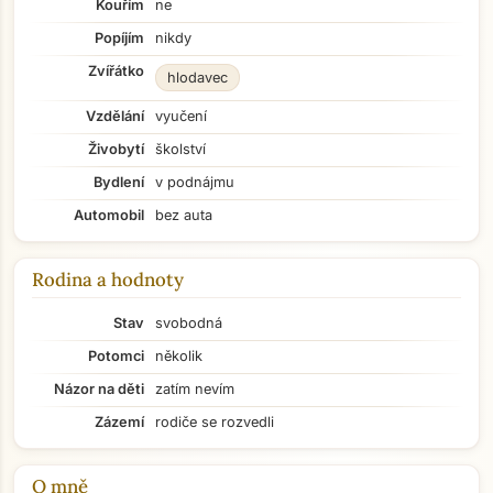
Kouřím
ne
Popíjím
nikdy
Zvířátko
hlodavec
Vzdělání
vyučení
Živobytí
školství
Bydlení
v podnájmu
Automobil
bez auta
Rodina a hodnoty
Stav
svobodná
Potomci
několik
Názor na děti
zatím nevím
Zázemí
rodiče se rozvedli
O mně