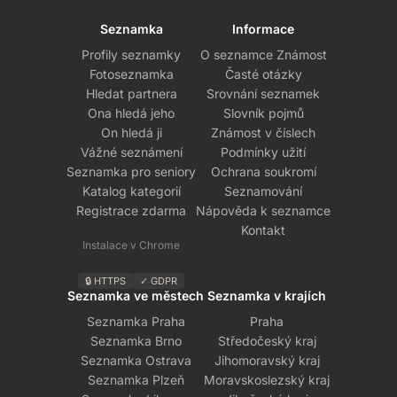
Seznamka
Informace
Profily seznamky
O seznamce Známost
Fotoseznamka
Časté otázky
Hledat partnera
Srovnání seznamek
Ona hledá jeho
Slovník pojmů
On hledá ji
Známost v číslech
Vážné seznámení
Podmínky užití
Seznamka pro seniory
Ochrana soukromí
Katalog kategorií
Seznamování
Registrace zdarma
Nápověda k seznamce
Kontakt
Instalace v Chrome
🔒 HTTPS
✓ GDPR
Seznamka ve městech
Seznamka v krajích
Seznamka Praha
Praha
Seznamka Brno
Středočeský kraj
Seznamka Ostrava
Jihomoravský kraj
Seznamka Plzeň
Moravskoslezský kraj