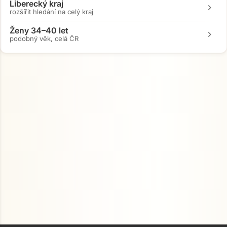
Liberecký kraj
chevron_right
rozšířit hledání na celý kraj
Ženy 34–40 let
chevron_right
podobný věk, celá ČR