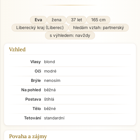
Eva
žena
37 let
165 cm
Liberecký kraj (Liberec)
hledám vztah: partnerský
s výhledem: navždy
Vzhled
Vlasy
blond
Oči
modré
Brýle
nenosím
Na pohled
běžná
Postava
štíhlá
Tělo
běžné
Tetování
standardní
Povaha a zájmy