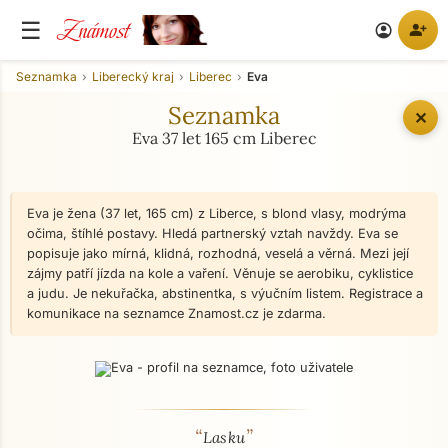
Známost
☰
person_add
account_circle
Seznamka
Liberecký kraj
Liberec
Eva
Seznamka
✕
Eva 37 let 165 cm Liberec
Eva je žena (37 let, 165 cm) z Liberce, s blond vlasy, modrýma
očima, štíhlé postavy. Hledá partnerský vztah navždy. Eva se
popisuje jako mírná, klidná, rozhodná, veselá a věrná. Mezi její
zájmy patří jízda na kole a vaření. Věnuje se aerobiku, cyklistice
a judu. Je nekuřačka, abstinentka, s výučním listem. Registrace a
komunikace na seznamce Znamost.cz je zdarma.
“
”
O mně - seznamka profil
Lasku