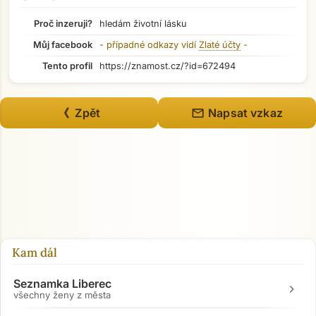
Přejít na hlavní obsah
Proč inzeruji?
hledám životní lásku
Můj facebook
- případné odkazy vidí
Zlaté účty
-
Tento profil
https://znamost.cz/?id=672494
mail
《 Zpět
Napsat vzkaz
Kam dál
Seznamka Liberec
chevron_right
všechny ženy z města