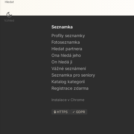
Hledat
dark_mode
Vzhled
Seznamka
Profily seznamky
Fotoseznamka
Hledat partnera
Ona hledá jeho
On hledá ji
Vážné seznámení
Seznamka pro seniory
Katalog kategorií
Registrace zdarma
Instalace v Chrome
🔒 HTTPS
✓ GDPR