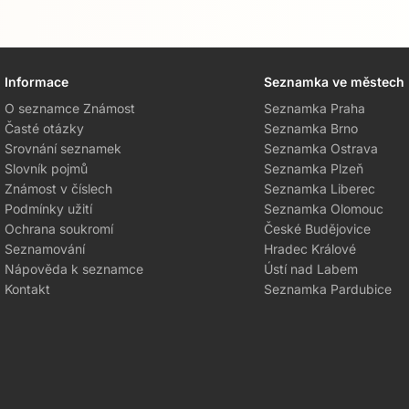
Informace
Seznamka ve městech
Přejít na hlavní obsah
O seznamce Známost
Seznamka Praha
Časté otázky
Seznamka Brno
Srovnání seznamek
Seznamka Ostrava
Slovník pojmů
Seznamka Plzeň
Známost v číslech
Seznamka Liberec
Podmínky užití
Seznamka Olomouc
Ochrana soukromí
České Budějovice
Seznamování
Hradec Králové
Nápověda k seznamce
Ústí nad Labem
Kontakt
Seznamka Pardubice