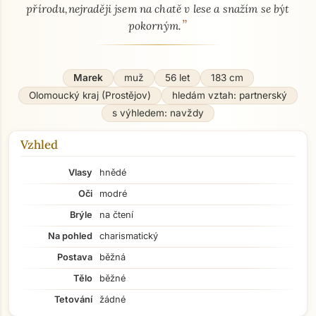
přírodu,nejraději jsem na chatě v lese a snažím se být
”
pokorným.
Marek
muž
56 let
183 cm
Olomoucký kraj (Prostějov)
hledám vztah: partnerský
s výhledem: navždy
Vzhled
Vlasy
hnědé
Oči
modré
Brýle
na čtení
Na pohled
charismatický
Postava
běžná
Tělo
běžné
Tetování
žádné