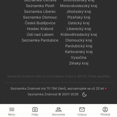
Seznamka Plzeň
Moravskoslezský kraj
Seznamka Liberec
Jihočeský kraj
Seznamka Olomouc
Plzeňský kraj
České Budějovice
Ústecký kraj
Hradec Králové
Liberecký kraj
Ústí nad Labem
Královéhradecký kraj
Seznamka Pardubice
Olomoucký kraj
Pardubický kraj
Karlovarský kraj
Vysočina
Zlínský kraj
Seznamka Známost sídlí na Vinohradech, Praha 3, 130 00, Česká republika
Seznamka Známost má 70 764 členů, seznamujete se už 25 let
♥
dark_mode
Seznamka Známost © 2001–2026
menu
camera_alt
group
mail
account_circle
Menu
Fotky
Seznamka
Vzkazy
Přihlásit