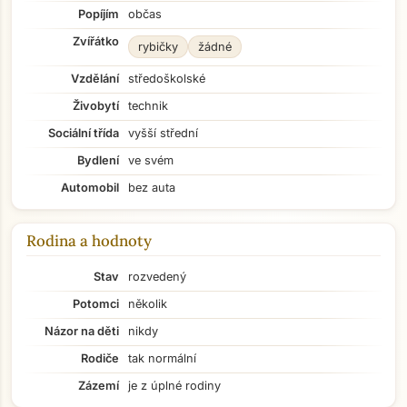
Popíjím
občas
Zvířátko
rybičky
žádné
Vzdělání
středoškolské
Živobytí
technik
Sociální třída
vyšší střední
Bydlení
ve svém
Automobil
bez auta
Rodina a hodnoty
Stav
rozvedený
Potomci
několik
Názor na děti
nikdy
Rodiče
tak normální
Zázemí
je z úplné rodiny