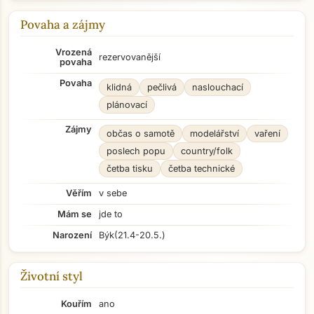
Povaha a zájmy
Vrozená
rezervovanější
povaha
Povaha
klidná
pečlivá
naslouchací
plánovací
Zájmy
občas o samotě
modelářství
vaření
poslech popu
country/folk
četba tisku
četba technické
Věřím
v sebe
Mám se
jde to
Narození
Býk
(21.4-20.5.)
Životní styl
Kouřím
ano