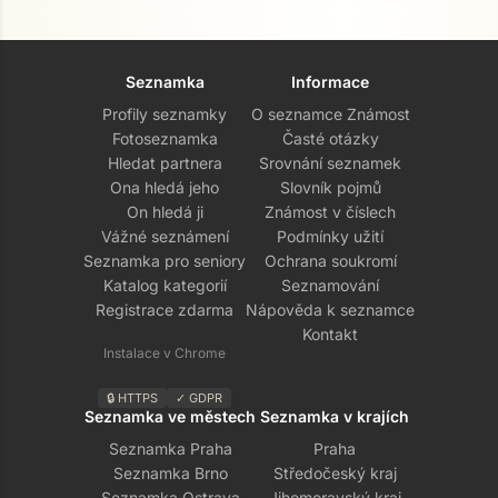
Seznamka
Informace
Profily seznamky
O seznamce Známost
Fotoseznamka
Časté otázky
Hledat partnera
Srovnání seznamek
Ona hledá jeho
Slovník pojmů
On hledá ji
Známost v číslech
Vážné seznámení
Podmínky užití
Seznamka pro seniory
Ochrana soukromí
Katalog kategorií
Seznamování
Registrace zdarma
Nápověda k seznamce
Kontakt
Instalace v Chrome
🔒 HTTPS
✓ GDPR
Seznamka ve městech
Seznamka v krajích
Seznamka Praha
Praha
Seznamka Brno
Středočeský kraj
Seznamka Ostrava
Jihomoravský kraj