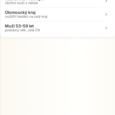
chevron_right
všichni muži z města
Olomoucký kraj
chevron_right
rozšířit hledání na celý kraj
Muži 53–59 let
chevron_right
podobný věk, celá ČR