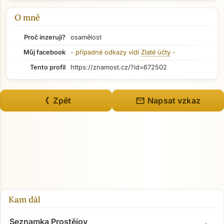
Přejít na hlavní obsah
O mně
Proč inzeruji?
osamělost
Můj facebook
- případné odkazy vidí
Zlaté účty
-
Tento profil
https://znamost.cz/?id=672502
mail
《 Zpět
Napsat vzkaz
Kam dál
Seznamka Prostějov