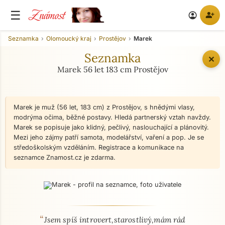
Známost
☰
person_add
account_circle
Seznamka
Olomoucký kraj
Prostějov
Marek
Seznamka
✕
Marek 56 let 183 cm Prostějov
Marek je muž (56 let, 183 cm) z Prostějov, s hnědými vlasy,
modrýma očima, běžné postavy. Hledá partnerský vztah navždy.
Marek se popisuje jako klidný, pečlivý, naslouchající a plánovitý.
Mezi jeho zájmy patří samota, modelářství, vaření a pop. Je se
středoškolským vzděláním. Registrace a komunikace na
seznamce Znamost.cz je zdarma.
“
O mně - seznamka profil
Jsem spíš introvert,starostlivý,mám rád