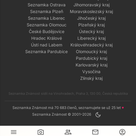
Seznamka Ostrava
Jihomoravský kraj
Seznamka Plzeň
Moravskoslezský kraj
Seznamka Liberec
Jihočeský kraj
Seznamka Olomouc
Plzeňský kraj
České Budějovice
Ústecký kraj
Hradec Králové
Liberecký kraj
Ústí nad Labem
Královéhradecký kraj
Seznamka Pardubice
Olomoucký kraj
Pardubický kraj
Karlovarský kraj
Vysočina
Zlínský kraj
Seznamka Známost sídlí na Vinohradech, Praha 3, 130 00, Česká republika
Seznamka Známost má 70 683 členů, seznamujete se už 25 let
♥
dark_mode
Seznamka Známost © 2001–2026
menu
camera_alt
group
mail
account_circle