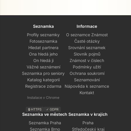
Seznamka
Informace
Profily seznamky
O seznamce Známost
Fotoseznamka
Časté otázky
Hledat partnera
Srovnání seznamek
Ona hledá jeho
Slovník pojmů
On hledá ji
Známost v číslech
Vážné seznámení
Podmínky užití
Seznamka pro seniory
Ochrana soukromí
Přejít na hlavní obsah
Katalog kategorií
Seznamování
Registrace zdarma
Nápověda k seznamce
Kontakt
Instalace v Chrome
🔒 HTTPS
✓ GDPR
Seznamka ve městech
Seznamka v krajích
Seznamka Praha
Praha
Seznamka Brno
Středočeský kraj