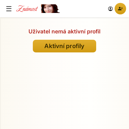
Známost
☰
person_add
account_circle
Uživatel nemá aktivní profil
Aktivní profily