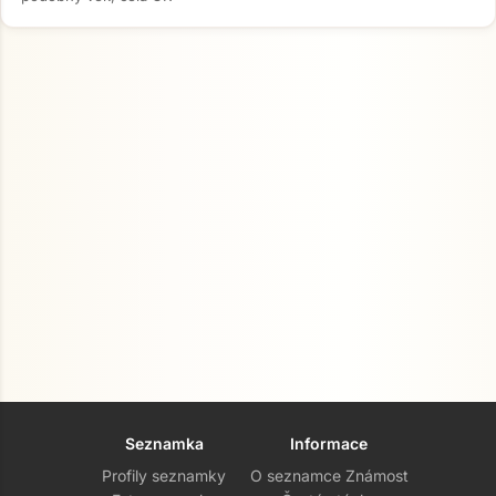
Seznamka
Informace
Profily seznamky
O seznamce Známost