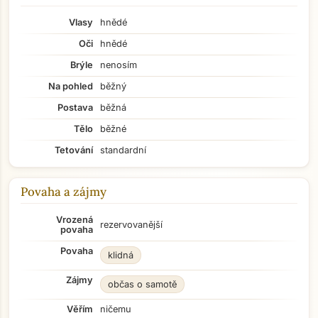
Vlasy
hnědé
Oči
hnědé
Brýle
nenosím
Na pohled
běžný
Postava
běžná
Tělo
běžné
Tetování
standardní
Povaha a zájmy
Vrozená
rezervovanější
povaha
Povaha
klidná
Zájmy
občas o samotě
Věřím
ničemu