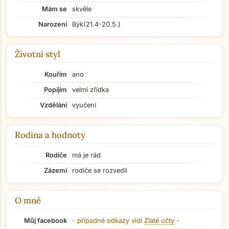
Mám se
skvěle
Narození
Býk
(21.4-20.5.)
Životní styl
Kouřím
ano
Popíjím
velmi zřídka
Vzdělání
vyučení
Rodina a hodnoty
Rodiče
má je rád
Zázemí
rodiče se rozvedli
O mně
Můj facebook
- případné odkazy vidí
Zlaté účty
-