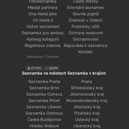
Fotoseznamka
Časté otázky
Hledat partnera
Srovnání seznamek
Ona hledá jeho
Slovník pojmů
On hledá ji
Známost v číslech
Vážné seznámení
Podmínky užití
Seznamka pro seniory
Ochrana soukromí
Katalog kategorií
Seznamování
Registrace zdarma
Nápověda k seznamce
Kontakt
Instalace v Chrome
🔒 HTTPS
✓ GDPR
Seznamka ve městech
Seznamka v krajích
Seznamka Praha
Praha
Seznamka Brno
Středočeský kraj
Seznamka Ostrava
Jihomoravský kraj
Seznamka Plzeň
Moravskoslezský kraj
Seznamka Liberec
Jihočeský kraj
Seznamka Olomouc
Plzeňský kraj
České Budějovice
Ústecký kraj
Hradec Králové
Liberecký kraj