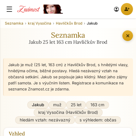
Známost
☰
person_add
account_circle
Seznamka
kraj Vysočina
Havlíčkův Brod
Jakub
Seznamka
✕
Jakub 25 let 163 cm Havlíčkův Brod
Jakub je muž (25 let, 163 cm) z Havlíčkův Brod, s hnědými vlasy,
hnědýma očima, běžné postavy. Hledá nezávazný vztah na
občasná setkání. Jakub se popisuje jako klidný. Mezi jeho zájmy
patří samota. Je s výučním listem. Registrace a komunikace na
seznamce Znamost.cz je zdarma.
Jakub
muž
25 let
163 cm
kraj Vysočina (Havlíčkův Brod)
hledám vztah: nezávazný
s výhledem: občas
Vzhled