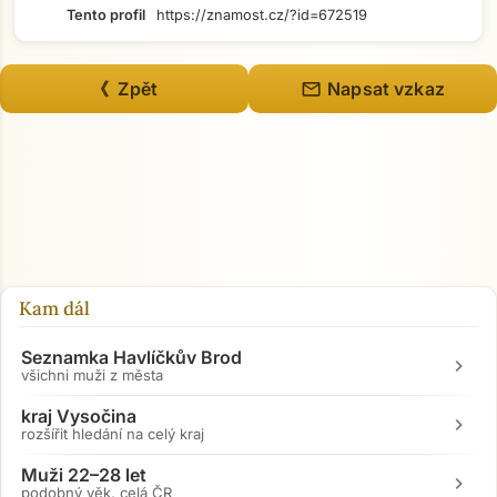
Tento profil
https://znamost.cz/?id=672519
mail
《 Zpět
Napsat vzkaz
Přejít na hlavní obsah
Kam dál
Seznamka Havlíčkův Brod
chevron_right
všichni muži z města
kraj Vysočina
chevron_right
rozšířit hledání na celý kraj
Muži 22–28 let
chevron_right
podobný věk, celá ČR