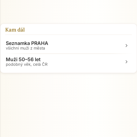
Kam dál
Seznamka PRAHA
chevron_right
všichni muži z města
Muži 50–56 let
chevron_right
podobný věk, celá ČR