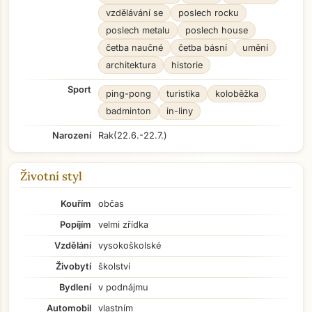
vzdělávání se
poslech rocku
poslech metalu
poslech house
četba naučné
četba básní
umění
architektura
historie
Sport
ping-pong
turistika
koloběžka
badminton
in-liny
Narození
Rak
(22.6.-22.7.)
Životní styl
Kouřím
občas
Popíjím
velmi zřídka
Vzdělání
vysokoškolské
Živobytí
školství
Bydlení
v podnájmu
Automobil
vlastním