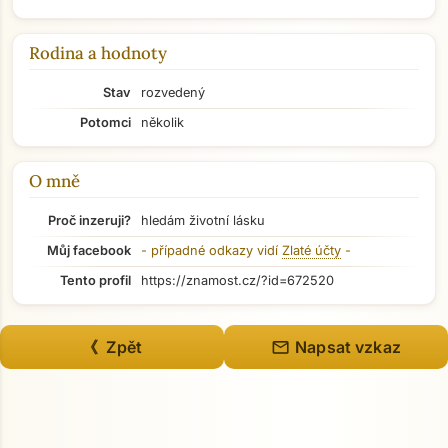
Rodina a hodnoty
Stav
rozvedený
Potomci
několik
O mně
Proč inzeruji?
hledám životní lásku
Můj facebook
- případné odkazy vidí
Zlaté účty
-
Tento profil
https://znamost.cz/?id=672520
Přejít na hlavní obsah
mail
《 Zpět
Napsat vzkaz