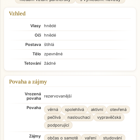
Vzhled
Vlasy
hnědé
Oči
hnědé
Postava
štíhlá
Tělo
zpevněné
Tetování
žádné
Povaha a zájmy
Vrozená
rezervovanější
povaha
Povaha
věrná
spolehlivá
aktivní
otevřená
pečlivá
naslouchací
vypravěčská
podporující
Zájmy
občas o samotě
vaření
studování