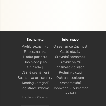
Seznamka
Informace
Profily seznamky
O seznamce Známost
Fotoseznamka
Časté otázky
Hledat partnera
Srovnání seznamek
Ona hledá jeho
Slovník pojmů
On hledá ji
Známost v číslech
Vážné seznámení
Podmínky užití
Seznamka pro seniory
Ochrana soukromí
Katalog kategorií
Seznamování
Registrace zdarma
Nápověda k seznamce
Kontakt
Instalace v Chrome