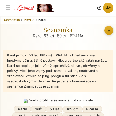
Známost
☰
person_add
account_circle
Seznamka
PRAHA
Karel
Seznamka
✕
Karel 53 let 189 cm PRAHA
Karel je muž (53 let, 189 cm) z PRAHA, s hnědými vlasy,
hnědýma očima, štíhlé postavy. Hledá partnerský vztah navždy.
Karel se popisuje jako věrný, spolehlivý, aktivní, otevřený a
pečlivý. Mezi jeho zájmy patří samota, vaření, studování a
vzdělávání. Věnuje se ping-pongu a turistice. Je s
vysokoškolským vzděláním. Registrace a komunikace na
seznamce Znamost.cz je zdarma.
Karel
muž
53 let
189 cm
PRAHA
hledám vztah: partnerský
s výhledem: navždy