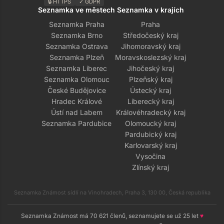
🔒 HTTPS
✓ GDPR
Seznamka ve městech
Seznamka v krajích
Seznamka Praha
Praha
Seznamka Brno
Středočeský kraj
Seznamka Ostrava
Jihomoravský kraj
Seznamka Plzeň
Moravskoslezský kraj
Seznamka Liberec
Jihočeský kraj
Seznamka Olomouc
Plzeňský kraj
České Budějovice
Ústecký kraj
Hradec Králové
Liberecký kraj
Ústí nad Labem
Královéhradecký kraj
Seznamka Pardubice
Olomoucký kraj
Pardubický kraj
Karlovarský kraj
Vysočina
Zlínský kraj
Seznamka Známost sídlí na Vinohradech, Praha 3, 130 00, Česká republika
Seznamka Známost má 70 621 členů, seznamujete se už 25 let
♥