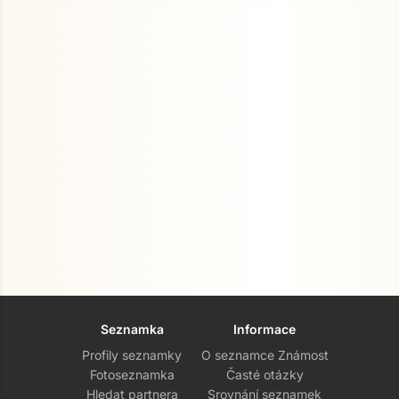
Seznamka
Informace
Profily seznamky
O seznamce Známost
Fotoseznamka
Časté otázky
Hledat partnera
Srovnání seznamek