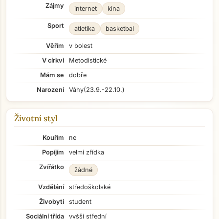
Zájmy
internet
kina
Sport
atletika
basketbal
Věřím
v bolest
V církvi
Metodistické
Mám se
dobře
Narození
Váhy
(23.9.-22.10.)
Životní styl
Kouřím
ne
Popíjím
velmi zřídka
Zvířátko
žádné
Vzdělání
středoškolské
Živobytí
student
Sociální třída
vyšší střední