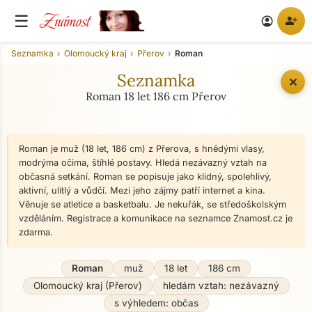
Známost
☰
person_add
account_circle
Seznamka
Olomoucký kraj
Přerov
Roman
Seznamka
✕
Roman 18 let 186 cm Přerov
Roman je muž (18 let, 186 cm) z Přerova, s hnědými vlasy,
modrýma očima, štíhlé postavy. Hledá nezávazný vztah na
občasná setkání. Roman se popisuje jako klidný, spolehlivý,
aktivní, ulítlý a vůdčí. Mezi jeho zájmy patří internet a kina.
Věnuje se atletice a basketbalu. Je nekuřák, se středoškolským
vzděláním. Registrace a komunikace na seznamce Znamost.cz je
zdarma.
Roman
muž
18 let
186 cm
Olomoucký kraj (Přerov)
hledám vztah: nezávazný
s výhledem: občas