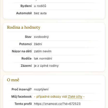
Bydlení
u rodičů
Automobil
bez auta
Rodina a hodnoty
Stav
svobodný
Potomci
žádní
Názor na děti
zatím nevím
Rodiče
tak normální
Zázemí
je z úplné rodiny
O mně
Proč inzeruji?
rozptýlení
Přejít na hlavní obsah
Můj facebook
- případné odkazy vidí
Zlaté účty
-
Tento profil
https://znamost.cz/?id=672523