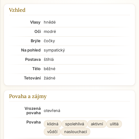
Vzhled
Vlasy
hnědé
Oči
modré
Brýle
čočky
Na pohled
sympatický
Postava
štíhlá
Tělo
běžné
Tetování
žádné
Povaha a zájmy
Vrozená
otevřená
povaha
Povaha
klidná
spolehlivá
aktivní
ulítlá
vůdčí
naslouchací