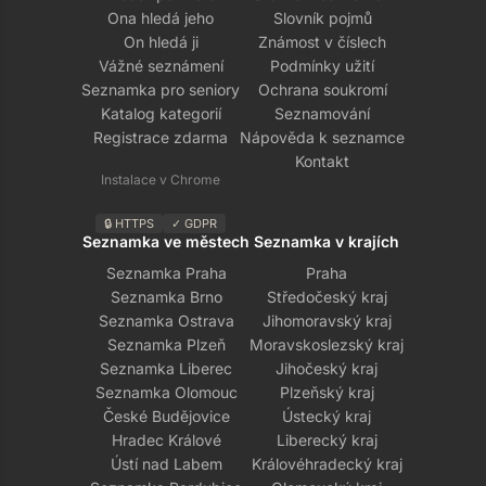
Ona hledá jeho
Slovník pojmů
On hledá ji
Známost v číslech
Vážné seznámení
Podmínky užití
Seznamka pro seniory
Ochrana soukromí
Katalog kategorií
Seznamování
Registrace zdarma
Nápověda k seznamce
Kontakt
Instalace v Chrome
🔒 HTTPS
✓ GDPR
Seznamka ve městech
Seznamka v krajích
Seznamka Praha
Praha
Seznamka Brno
Středočeský kraj
Seznamka Ostrava
Jihomoravský kraj
Seznamka Plzeň
Moravskoslezský kraj
Seznamka Liberec
Jihočeský kraj
Seznamka Olomouc
Plzeňský kraj
České Budějovice
Ústecký kraj
Hradec Králové
Liberecký kraj
Ústí nad Labem
Královéhradecký kraj