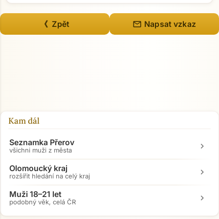
mail
《 Zpět
Napsat vzkaz
Kam dál
Seznamka Přerov
chevron_right
všichni muži z města
Olomoucký kraj
chevron_right
rozšířit hledání na celý kraj
Muži 18–21 let
chevron_right
podobný věk, celá ČR