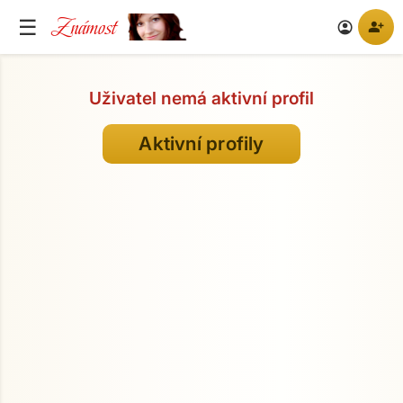
Známost
☰
person_add
account_circle
Uživatel nemá aktivní profil
Aktivní profily