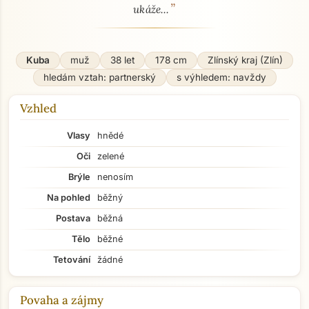
”
ukáže...
Kuba
muž
38 let
178 cm
Zlínský kraj (Zlín)
hledám vztah: partnerský
s výhledem: navždy
Vzhled
Vlasy
hnědé
Oči
zelené
Brýle
nenosím
Na pohled
běžný
Postava
běžná
Tělo
běžné
Tetování
žádné
Povaha a zájmy