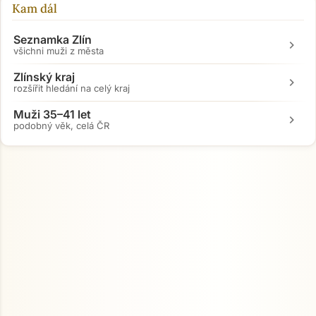
Kam dál
Seznamka Zlín
chevron_right
všichni muži z města
Zlínský kraj
chevron_right
rozšířit hledání na celý kraj
Muži 35–41 let
chevron_right
podobný věk, celá ČR