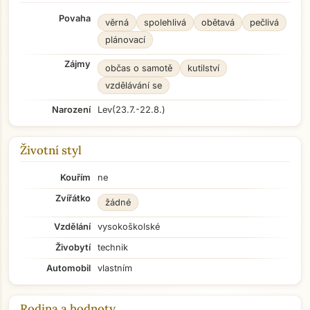
Povaha
věrná
spolehlivá
obětavá
pečlivá
plánovací
Zájmy
občas o samotě
kutilství
vzdělávání se
Narození
Lev
(23.7.-22.8.)
Životní styl
Kouřím
ne
Zvířátko
žádné
Vzdělání
vysokoškolské
Živobytí
technik
Automobil
vlastním
Rodina a hodnoty