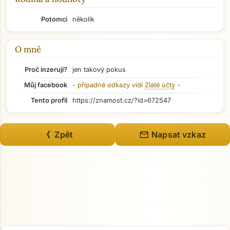
Potomci
několik
O mně
Proč inzeruji?
jen takový pokus
Můj facebook
- případné odkazy vidí
Zlaté účty
-
Tento profil
https://znamost.cz/?id=672547
mail
《 Zpět
Napsat vzkaz
Přejít na hlavní obsah