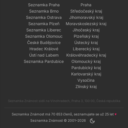
Seznamka Praha
Praha
Seznamka Brno
Středočeský kraj
Seznamka Ostrava
Jihomoravský kraj
Seznamka Plzeň
Moravskoslezský kraj
Seznamka Liberec
Jihočeský kraj
Seznamka Olomouc
Plzeňský kraj
České Budějovice
Ústecký kraj
Hradec Králové
Liberecký kraj
Ústí nad Labem
Královéhradecký kraj
Seznamka Pardubice
Olomoucký kraj
Pardubický kraj
Karlovarský kraj
Vysočina
Zlínský kraj
Seznamka Známost sídlí na Vinohradech, Praha 3, 130 00, Česká republika
Seznamka Známost má 70 653 členů, seznamujete se už 25 let
♥
dark_mode
Seznamka Známost © 2001–2026