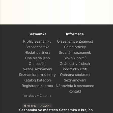
Seznamka
Informace
Profily seznamky
O seznamce Známost
Fotoseznamka
Časté otázky
Hledat partnera
Srovnání seznamek
Ona hledá jeho
Slovník pojmů
On hledá ji
Známost v číslech
Vážné seznámení
Podmínky užití
Seznamka pro seniory
Ochrana soukromí
Katalog kategorií
Seznamování
Registrace zdarma
Nápověda k seznamce
Kontakt
Instalace v Chrome
🔒 HTTPS
✓ GDPR
Seznamka ve městech
Seznamka v krajích