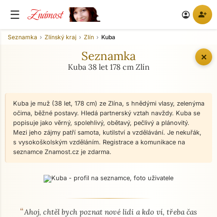
Známost
☰
person_add
account_circle
Seznamka
Zlínský kraj
Zlín
Kuba
Seznamka
✕
Kuba 38 let 178 cm Zlín
Kuba je muž (38 let, 178 cm) ze Zlína, s hnědými vlasy, zelenýma
očima, běžné postavy. Hledá partnerský vztah navždy. Kuba se
popisuje jako věrný, spolehlivý, obětavý, pečlivý a plánovitý.
Mezi jeho zájmy patří samota, kutilství a vzdělávání. Je nekuřák,
s vysokoškolským vzděláním. Registrace a komunikace na
seznamce Znamost.cz je zdarma.
“
O mně - seznamka profil
Ahoj, chtěl bych poznat nové lidi a kdo ví, třeba čas