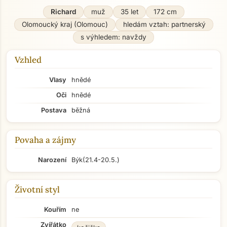
Richard
muž
35 let
172 cm
Olomoucký kraj (Olomouc)
hledám vztah: partnerský
s výhledem: navždy
Vzhled
Vlasy
hnědé
Oči
hnědé
Postava
běžná
Povaha a zájmy
Narození
Býk
(21.4-20.5.)
Životní styl
Kouřím
ne
Zvířátko