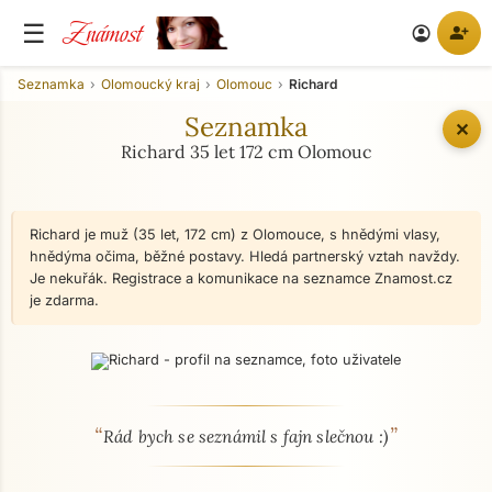
Známost
☰
person_add
account_circle
Seznamka
Olomoucký kraj
Olomouc
Richard
Seznamka
✕
Richard 35 let 172 cm Olomouc
Richard je muž (35 let, 172 cm) z Olomouce, s hnědými vlasy,
hnědýma očima, běžné postavy. Hledá partnerský vztah navždy.
Je nekuřák. Registrace a komunikace na seznamce Znamost.cz
je zdarma.
“
”
O mně - seznamka profil
Rád bych se seznámil s fajn slečnou :)