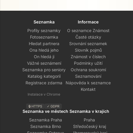
Seznamka
Informace
Profily seznamky
O seznamce Známost
Fotoseznamka
Časté otázky
Hledat partnera
Srovnání seznamek
Ona hledá jeho
Slovník pojmů
On hledá ji
Známost v číslech
Vážné seznámení
Podmínky užití
Seznamka pro seniory
Ochrana soukromí
Katalog kategorií
Seznamování
Registrace zdarma
Nápověda k seznamce
Kontakt
Instalace v Chrome
🔒 HTTPS
✓ GDPR
Seznamka ve městech
Seznamka v krajích
Seznamka Praha
Praha
Seznamka Brno
Středočeský kraj
Seznamka Ostrava
Jihomoravský kraj