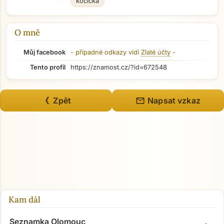
kočička
O mně
Můj facebook
- případné odkazy vidí
Zlaté účty
-
Tento profil
https://znamost.cz/?id=672548
mail
《 Zpět
Napsat vzkaz
Kam dál
Seznamka Olomouc