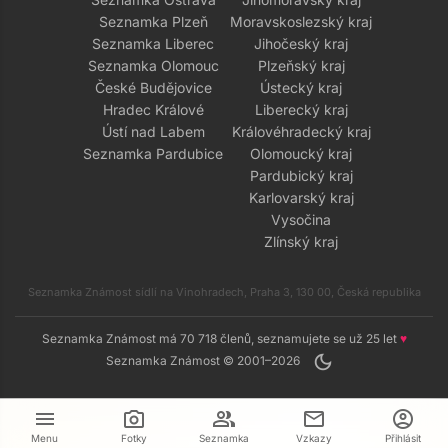
Seznamka Plzeň
Moravskoslezský kraj
Seznamka Liberec
Jihočeský kraj
Seznamka Olomouc
Plzeňský kraj
České Budějovice
Ústecký kraj
Hradec Králové
Liberecký kraj
Ústí nad Labem
Královéhradecký kraj
Seznamka Pardubice
Olomoucký kraj
Pardubický kraj
Karlovarský kraj
Vysočina
Zlínský kraj
Seznamka Známost sídlí na Vinohradech, Praha 3, 130 00, Česká republika
Seznamka Známost má 70 718 členů, seznamujete se už 25 let
♥
dark_mode
Seznamka Známost © 2001–2026
menu
camera_alt
group
mail
account_circle
Menu
Fotky
Seznamka
Vzkazy
Přihlásit