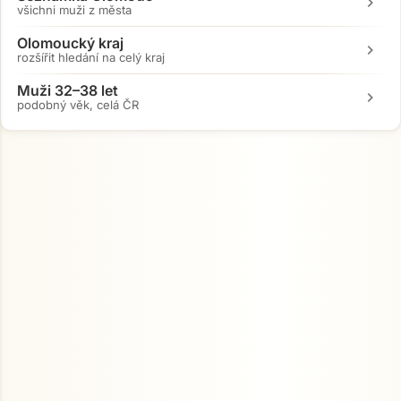
chevron_right
všichni muži z města
Přejít na hlavní obsah
Olomoucký kraj
chevron_right
rozšířit hledání na celý kraj
Muži 32–38 let
chevron_right
podobný věk, celá ČR