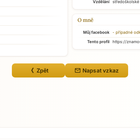
Vzdělání
středoškolské
O mně
Můj facebook
- případné od
Tento profil
https://znamo
mail
《 Zpět
Napsat vzkaz