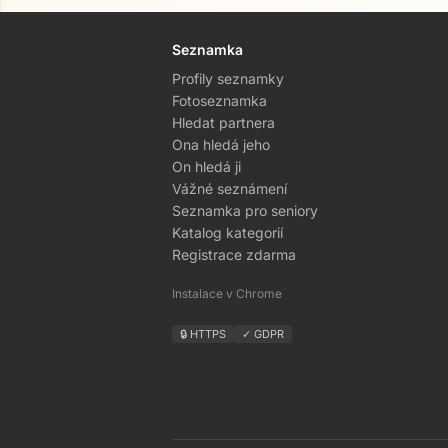
Seznamka
Profily seznamky
Fotoseznamka
Hledat partnera
Ona hledá jeho
On hledá ji
Vážné seznámení
Seznamka pro seniory
Katalog kategorií
Registrace zdarma
Instalace v Chrome
🔒 HTTPS
✓ GDPR