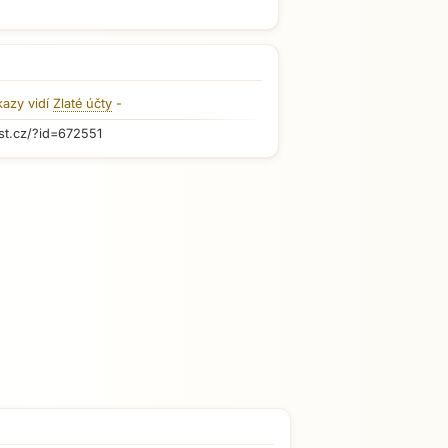
kazy vidí
Zlaté účty
-
st.cz/?id=672551