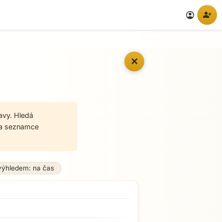
person_add
account_circle
✕
avy. Hledá
na seznamce
výhledem: na čas