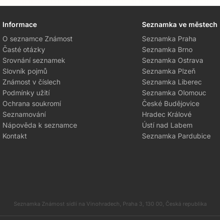
Informace
Seznamka ve městech
O seznamce Známost
Seznamka Praha
Časté otázky
Seznamka Brno
Srovnání seznamek
Seznamka Ostrava
Slovník pojmů
Seznamka Plzeň
Známost v číslech
Seznamka Liberec
Podmínky užití
Seznamka Olomouc
Ochrana soukromí
České Budějovice
Seznamování
Hradec Králové
Nápověda k seznamce
Ústí nad Labem
Kontakt
Seznamka Pardubice
Seznamka Známost sídlí na Vinohradech, Praha 3, 130 00, Česká republika