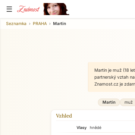
Známost
☰
Seznamka
PRAHA
Martin
Martin je muž (18 l
partnerský vztah n
Znamost.cz je zdar
Martin
muž
Vzhled
Vlasy
hnědé