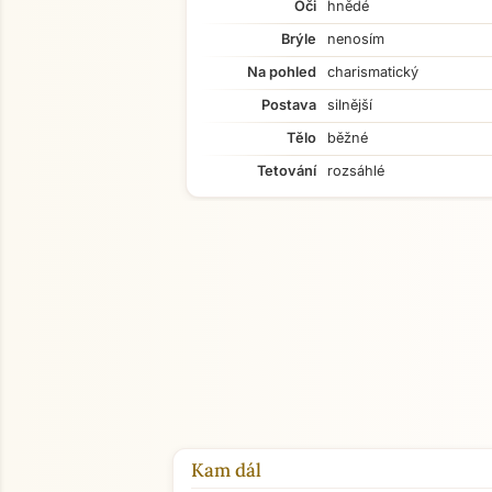
Oči
hnědé
Brýle
nenosím
Na pohled
charismatický
Postava
silnější
Tělo
běžné
Tetování
rozsáhlé
Kam dál