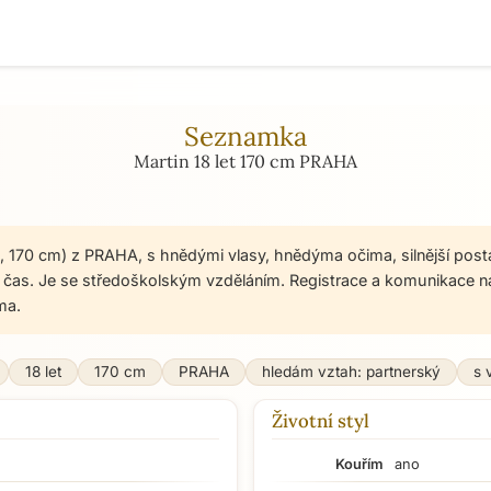
Seznamka
Martin 18 let 170 cm PRAHA
et, 170 cm) z PRAHA, s hnědými vlasy, hnědýma očima, silnější post
a čas. Je se středoškolským vzděláním. Registrace a komunikace 
ma.
18 let
170 cm
PRAHA
hledám vztah: partnerský
s 
Životní styl
Kouřím
ano