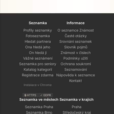
Seznamka
Informace
Profily seznamky
O seznamce Známost
Fotoseznamka
Časté otázky
Hledat partnera
Srovnání seznamek
Ona hledá jeho
Slovník pojmů
On hledá ji
Známost v číslech
Vážné seznámení
Podmínky užití
Seznamka pro seniory
Ochrana soukromí
Přejít na hlavní obsah
Katalog kategorií
Seznamování
Registrace zdarma
Nápověda k seznamce
Kontakt
Instalace v Chrome
🔒 HTTPS
✓ GDPR
Seznamka ve městech
Seznamka v krajích
Seznamka Praha
Praha
Seznamka Brno
Středočeský kraj