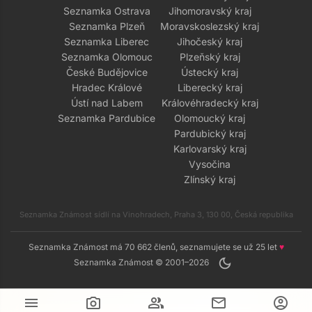
Seznamka Ostrava
Jihomoravský kraj
Seznamka Plzeň
Moravskoslezský kraj
Seznamka Liberec
Jihočeský kraj
Seznamka Olomouc
Plzeňský kraj
České Budějovice
Ústecký kraj
Hradec Králové
Liberecký kraj
Ústí nad Labem
Královéhradecký kraj
Seznamka Pardubice
Olomoucký kraj
Pardubický kraj
Karlovarský kraj
Vysočina
Zlínský kraj
Seznamka Známost sídlí na Vinohradech, Praha 3, 130 00, Česká republika
Seznamka Známost má 70 662 členů, seznamujete se už 25 let
♥
dark_mode
Seznamka Známost © 2001–2026
menu
camera_alt
group
mail
account_circle