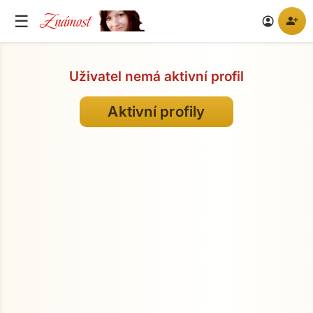
Známost
☰
person_add
account_circle
Uživatel nemá aktivní profil
Aktivní profily