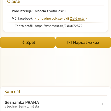
O mně
Proč inzeruji?
hledám životní lásku
Můj facebook
- případné odkazy vidí
Zlaté účty
-
Tento profil
https://znamost.cz/?id=672572
mail
《 Zpět
Napsat vzkaz
Kam dál
Seznamka PRAHA
chevron_right
všechny ženy z města