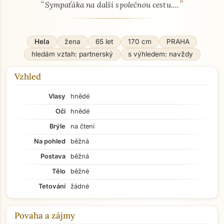
“
”
O mně - seznamka profil
Sympaťáka na další společnou cestu....
Hela
žena
65 let
170 cm
PRAHA
hledám vztah: partnerský
s výhledem: navždy
Vzhled
Vlasy
hnědé
Oči
hnědé
Brýle
na čtení
Na pohled
běžná
Postava
běžná
Tělo
běžné
Tetování
žádné
Povaha a zájmy