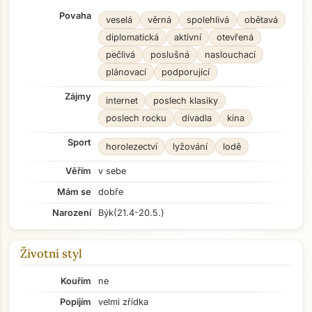
Povaha
veselá
věrná
spolehlivá
obětavá
diplomatická
aktivní
otevřená
pečlivá
poslušná
naslouchací
plánovací
podporující
Zájmy
internet
poslech klasiky
poslech rocku
divadla
kina
Sport
horolezectví
lyžování
lodě
Věřím
v sebe
Mám se
dobře
Narození
Býk
(21.4-20.5.)
Životní styl
Kouřím
ne
Popíjím
velmi zřídka