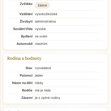
Zvířátko
žádné
Vzdělání
vysokoškolské
Živobytí
administrativa
Sociální třída
vysoká
Bydlení
ve svém
Automobil
vlastním
Rodina a hodnoty
Stav
rozvedená
Potomci
jeden
Názor na děti
nikdy
Rodiče
má je ráda
Zázemí
je z úplné rodiny
Přejít na hlavní obsah