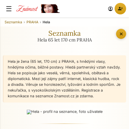
Známost
☰
person_add
account_circle
Seznamka
PRAHA
Hela
Seznamka
✕
Hela 65 let 170 cm PRAHA
Hela je žena (65 let, 170 cm) z PRAHA, s hnědými vlasy,
hnědýma očima, běžné postavy. Hledá partnerský vztah navždy.
Hela se popisuje jako veselá, věrná, spolehlivá, obětavá a
diplomatická. Mezi její zájmy patří internet, klasická hudba, rock
a divadla. Věnuje se horolezectví, lyžování a lodním sportům. Je
nekuřačka, s vysokoškolským vzděláním. Registrace a
komunikace na seznamce Znamost.cz je zdarma.