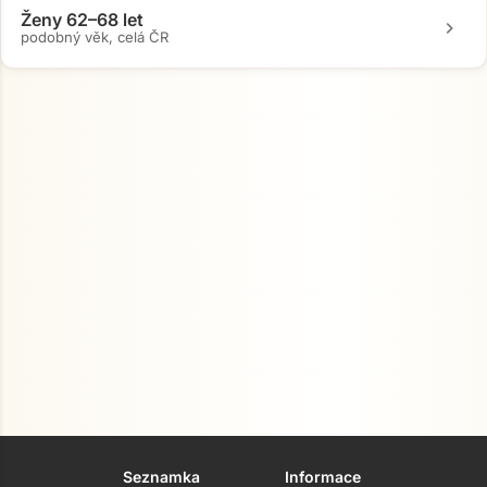
Ženy 62–68 let
chevron_right
podobný věk, celá ČR
Seznamka
Informace