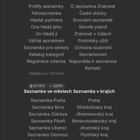
Profily seznamky
O seznamce Známost
Fotoseznamka
Časté otázky
Hledat partnera
Srovnání seznamek
Ona hledá jeho
Slovník pojmů
On hledá ji
Známost v číslech
Vážné seznámení
Podmínky užití
Seznamka pro seniory
Ochrana soukromí
Katalog kategorií
Seznamování
Registrace zdarma
Nápověda k seznamce
Kontakt
Instalace v Chrome
🔒 HTTPS
✓ GDPR
Seznamka ve městech
Seznamka v krajích
Seznamka Praha
Praha
Seznamka Brno
Středočeský kraj
Seznamka Ostrava
Jihomoravský kraj
Seznamka Plzeň
Moravskoslezský kraj
Seznamka Liberec
Jihočeský kraj
Seznamka Olomouc
Plzeňský kraj