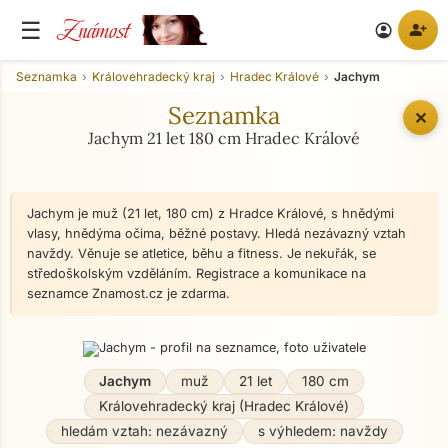
Známost
☰
person_add
account_circle
Seznamka
Královehradecký kraj
Hradec Králové
Jachym
Seznamka
✕
Jachym 21 let 180 cm Hradec Králové
Jachym je muž (21 let, 180 cm) z Hradce Králové, s hnědými
vlasy, hnědýma očima, běžné postavy. Hledá nezávazný vztah
navždy. Věnuje se atletice, běhu a fitness. Je nekuřák, se
středoškolským vzděláním. Registrace a komunikace na
seznamce Znamost.cz je zdarma.
Jachym
muž
21 let
180 cm
Královehradecký kraj (Hradec Králové)
hledám vztah: nezávazný
s výhledem: navždy