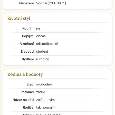
Narození
Vodnář
(20.1.-18.2.)
Životní styl
Kouřím
ne
Popíjím
občas
Vzdělání
středoškolské
Živobytí
student
Bydlení
u rodičů
Rodina a hodnoty
Stav
svobodný
Potomci
žádní
Názor na děti
zatím nevím
Rodiče
tak normální