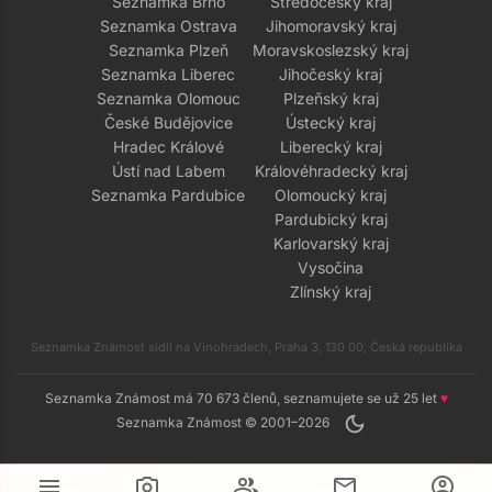
Seznamka Brno
Středočeský kraj
Seznamka Ostrava
Jihomoravský kraj
Seznamka Plzeň
Moravskoslezský kraj
Seznamka Liberec
Jihočeský kraj
Seznamka Olomouc
Plzeňský kraj
České Budějovice
Ústecký kraj
Hradec Králové
Liberecký kraj
Ústí nad Labem
Královéhradecký kraj
Seznamka Pardubice
Olomoucký kraj
Pardubický kraj
Karlovarský kraj
Vysočina
Zlínský kraj
Seznamka Známost sídlí na Vinohradech, Praha 3, 130 00, Česká republika
Seznamka Známost má 70 673 členů, seznamujete se už 25 let
♥
dark_mode
Seznamka Známost © 2001–2026
menu
camera_alt
group
mail
account_circle