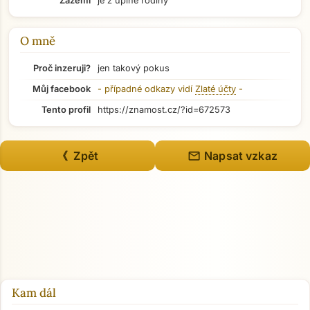
Zázemí
je z úplné rodiny
O mně
Proč inzeruji?
jen takový pokus
Můj facebook
- případné odkazy vidí
Zlaté účty
-
Tento profil
https://znamost.cz/?id=672573
mail
《 Zpět
Napsat vzkaz
Přejít na hlavní obsah
Kam dál