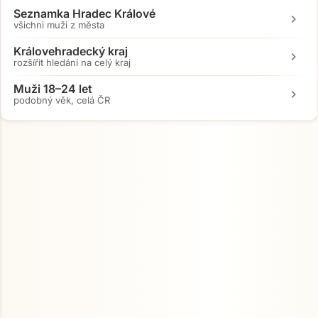
Seznamka Hradec Králové
chevron_right
všichni muži z města
Královehradecký kraj
chevron_right
rozšířit hledání na celý kraj
Muži 18–24 let
chevron_right
podobný věk, celá ČR