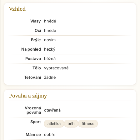
Vzhled
Vlasy
hnědé
Oči
hnědé
Brýle
nosím
Na pohled
hezký
Postava
běžná
Tělo
vypracované
Tetování
žádné
Povaha a zájmy
Vrozená
otevřená
povaha
Sport
atletika
běh
fitness
Mám se
dobře