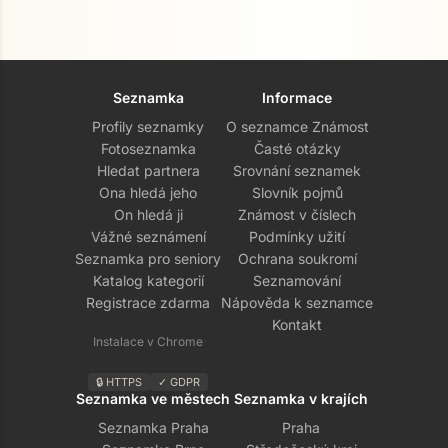
Seznamka
Informace
Profily seznamky
O seznamce Známost
Fotoseznamka
Časté otázky
Hledat partnera
Srovnání seznamek
Ona hledá jeho
Slovník pojmů
On hledá ji
Známost v číslech
Vážné seznámení
Podmínky užití
Seznamka pro seniory
Ochrana soukromí
Katalog kategorií
Seznamování
Registrace zdarma
Nápověda k seznamce
Kontakt
Instalace v Chrome
🔒 HTTPS
✓ GDPR
Seznamka ve městech
Seznamka v krajích
Seznamka Praha
Praha